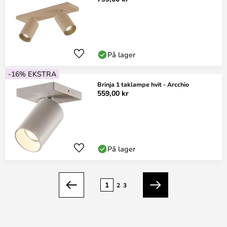
På lager
-16% EKSTRA
Brinja 1 taklampe hvit - Arcchio
559,00 kr
På lager
Side
1
2
3
Forrige
Neste