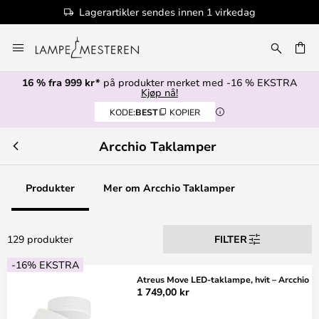
Lagerartikler sendes innen 1 virkedag
Hopp
til
innhold
16 % fra 999 kr*
på produkter merket med -16 % EKSTRA
Kjøp nå!
KODE:
BEST
KOPIER
Arcchio Taklamper
Produkter
Mer om Arcchio Taklamper
129 produkter
FILTER
-16% EKSTRA
Atreus Move LED-taklampe, hvit – Arcchio
1 749,00 kr