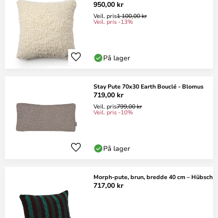
950,00 kr
Veil. pris
1 100,00 kr
Veil. pris -13%
På lager
Stay Pute 70x30 Earth Bouclé - Blomus
719,00 kr
Veil. pris
799,00 kr
Veil. pris -10%
På lager
Morph-pute, brun, bredde 40 cm – Hübsch
717,00 kr