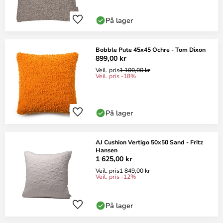
På lager
Bobble Pute 45x45 Ochre - Tom Dixon
899,00 kr
Veil. pris
1 100,00 kr
Veil. pris -18%
På lager
AJ Cushion Vertigo 50x50 Sand - Fritz
Hansen
1 625,00 kr
Veil. pris
1 849,00 kr
Veil. pris -12%
På lager