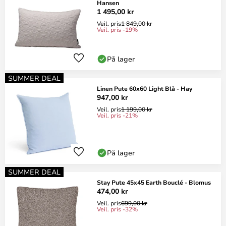
Hansen
1 495,00 kr
Veil. pris
1 849,00 kr
Veil. pris -19%
På lager
SUMMER DEAL
Linen Pute 60x60 Light Blå - Hay
947,00 kr
Veil. pris
1 199,00 kr
Veil. pris -21%
På lager
SUMMER DEAL
Stay Pute 45x45 Earth Bouclé - Blomus
474,00 kr
Veil. pris
699,00 kr
Veil. pris -32%