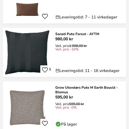
Leveringstid: 7 - 11 virkedager
Sanati Pute Forest - AYTM
980,00 kr
Veil. pris
1 098,00 kr
Veil. pris -10%
Leveringstid: 11 - 16 virkedager
Grow Utendørs Pute M Earth Bouclé -
Blomus
595,00 kr
Veil. pris
599,00 kr
Veil. pris -0%
På lager