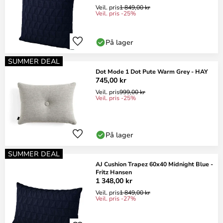
Veil. pris
1 849,00 kr
Veil. pris -25%
På lager
SUMMER DEAL
Dot Mode 1 Dot Pute Warm Grey - HAY
745,00 kr
Veil. pris
999,00 kr
Veil. pris -25%
På lager
SUMMER DEAL
AJ Cushion Trapez 60x40 Midnight Blue -
Fritz Hansen
1 348,00 kr
Veil. pris
1 849,00 kr
Veil. pris -27%