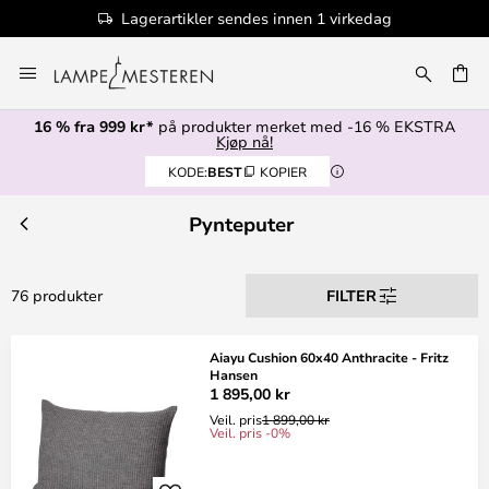
Lagerartikler sendes innen 1 virkedag
Hopp
til
innhold
16 % fra 999 kr*
på produkter merket med -16 % EKSTRA
Kjøp nå!
KODE:
BEST
KOPIER
Pynteputer
76 produkter
FILTER
Aiayu Cushion 60x40 Anthracite - Fritz
Hansen
1 895,00 kr
Veil. pris
1 899,00 kr
Veil. pris -0%