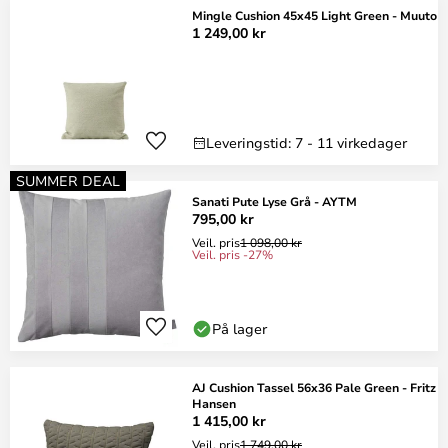
Mingle Cushion 45x45 Light Green - Muuto
1 249,00 kr
Leveringstid: 7 - 11 virkedager
SUMMER DEAL
Sanati Pute Lyse Grå - AYTM
795,00 kr
Veil. pris
1 098,00 kr
Veil. pris -27%
På lager
AJ Cushion Tassel 56x36 Pale Green - Fritz
Hansen
1 415,00 kr
Veil. pris
1 749,00 kr