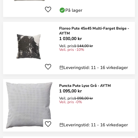
På lager
Floreo Pute 45x45 Multi-Farget Beige -
AYTM
1 030,00 kr
Veil. pris
1 144,00 kr
Veil. pris -10%
Leveringstid: 11 - 16 virkedager
Puncta Pute Lyse Grå - AYTM
1 095,00 kr
Veil. pris
1 098,00 kr
Veil. pris -0%
Leveringstid: 11 - 16 virkedager