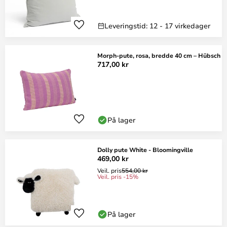
Leveringstid: 12 - 17 virkedager
Morph-pute, rosa, bredde 40 cm – Hübsch
717,00 kr
På lager
Dolly pute White - Bloomingville
469,00 kr
Veil. pris
554,00 kr
Veil. pris -15%
På lager