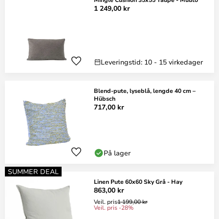
1 249,00 kr
Leveringstid: 10 - 15 virkedager
Blend-pute, lyseblå, lengde 40 cm –
Hübsch
717,00 kr
På lager
SUMMER DEAL
Linen Pute 60x60 Sky Grå - Hay
863,00 kr
Veil. pris
1 199,00 kr
Veil. pris -28%