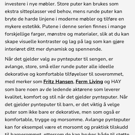
investere i nye møbler. Store puter kan brukes som
ekstra sitteplasser ved behov, mens runde puter kan
bryte de harde linjene i moderne møbler og tilføre en
mykere estetikk. Putene i denne serien finnes i mange
forskjellige farger, mønstre og materialer, slik at du kan
skape visuelle kontraster og lag på lag som kan gjøre
interiøret ditt mer dynamisk og spennende.
Når det gjelder valg av pynteputer til sengen, er
avlange, store, små eller runde puter alle ideelle
dekorative og komfortable tilføyelser til soverommet,
med merker som
Fritz Hansen
,
Ferm Living
og HAY
som bare noen av de ledende aktørene som leverer
kvalitet, komfort og stil når det gjelder pynteputer. Når
det gjelder pynteputer til barn, er det viktig å velge
puter som ikke bare er dekorative, men som også er
komfortable, trygge og morsomme. Avlange pynteputer
kan for eksempel være et morsomt og praktisk tilskudd
til barnerommet, ettersom de kan brukes både til støtte