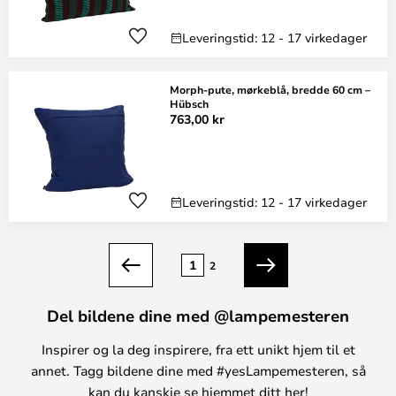
Leveringstid: 12 - 17 virkedager
Morph-pute, mørkeblå, bredde 60 cm –
Hübsch
763,00 kr
Leveringstid: 12 - 17 virkedager
Side
1
2
Forrige
Neste
Del bildene dine med @lampemesteren
Inspirer og la deg inspirere, fra ett unikt hjem til et
annet. Tagg bildene dine med #yesLampemesteren, så
kan du kanskje se hjemmet ditt her!