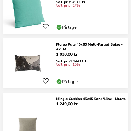
Veil. pris
949,00 kr
Veil. pris -27%
På lager
Floreo Pute 40x60 Multi-Farget Beige -
AYTM
1 030,00 kr
Veil. pris
1 144,00 kr
Veil. pris -10%
På lager
Mingle Cushion 45x45 Sand/Lilac - Muuto
1 249,00 kr