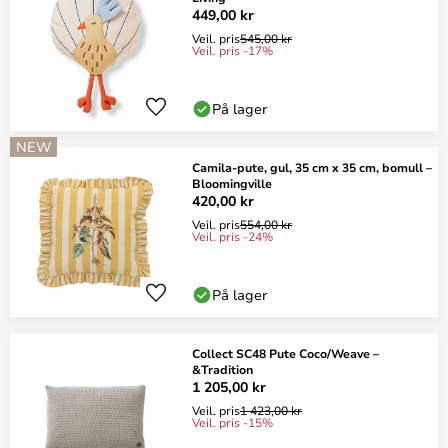
449,00 kr
Veil. pris
545,00 kr
Veil. pris -17%
På lager
NEW
Camila-pute, gul, 35 cm x 35 cm, bomull –
Bloomingville
420,00 kr
Veil. pris
554,00 kr
Veil. pris -24%
På lager
Collect SC48 Pute Coco/Weave –
&Tradition
1 205,00 kr
Veil. pris
1 423,00 kr
Veil. pris -15%