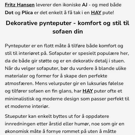
Fritz Hansen
leverer den ikoniske
AJ
- og med både
Dot
og
Plica
er det enkelt å få tak i en
HAY
pute!
Dekorative pynteputer - komfort og stil til
sofaen din
Pynteputer er en flott måte å tilføre både komfort og
stil til interiøret på. Sofaputer er spesielt populære her,
da de både gir støtte og er en dekorativ detalj i stuen.
Når du velger sofaputer, bør du vurdere å blande ulike
materialer og former for å skape den perfekte
atmosfæren. Mens velurputer gir en luksuriøs følelse
og tilfører sofaen en fin glans, har
HAY
puter ofte et
minimalistisk og moderne design som passer perfekt til
et moderne interiør.
Stueputer kan enkelt byttes ut for å oppdatere
innredningen etter årstid eller humør, noe som gir en
økonomisk måte å fornye rommet på uten å måtte