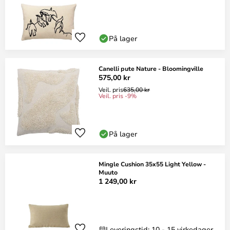
På lager
Canelli pute Nature - Bloomingville
575,00 kr
Veil. pris
635,00 kr
Veil. pris -9%
På lager
Mingle Cushion 35x55 Light Yellow -
Muuto
1 249,00 kr
Leveringstid: 10 - 15 virkedager