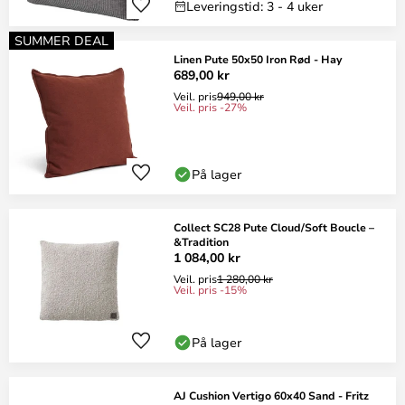
Leveringstid: 3 - 4 uker
SUMMER DEAL
Linen Pute 50x50 Iron Rød - Hay
689,00 kr
Veil. pris
949,00 kr
Veil. pris -27%
På lager
Collect SC28 Pute Cloud/Soft Boucle –
&Tradition
1 084,00 kr
Veil. pris
1 280,00 kr
Veil. pris -15%
På lager
AJ Cushion Vertigo 60x40 Sand - Fritz