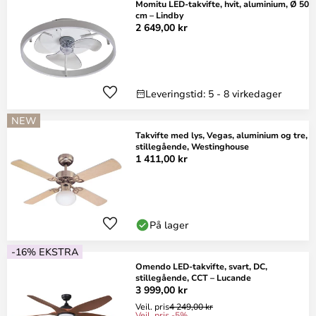
Momitu LED-takvifte, hvit, aluminium, Ø 50
cm – Lindby
2 649,00 kr
Leveringstid: 5 - 8 virkedager
NEW
Takvifte med lys, Vegas, aluminium og tre,
stillegående, Westinghouse
1 411,00 kr
På lager
-16% EKSTRA
Omendo LED-takvifte, svart, DC,
stillegående, CCT – Lucande
3 999,00 kr
Veil. pris
4 249,00 kr
Veil. pris -5%