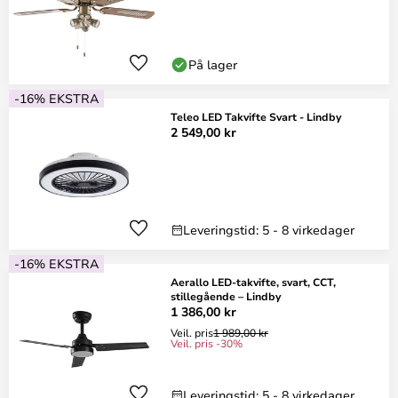
På lager
-16% EKSTRA
Teleo LED Takvifte Svart - Lindby
2 549,00 kr
Leveringstid: 5 - 8 virkedager
-16% EKSTRA
Aerallo LED-takvifte, svart, CCT,
stillegående – Lindby
1 386,00 kr
Veil. pris
1 989,00 kr
Veil. pris -30%
Leveringstid: 5 - 8 virkedager