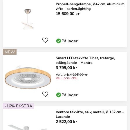
Propell-hengelampe, Ø42 cm, aluminium,
vifte – serien.lighting
15 609,00 kr
På lager
NEW
Smart LED-takvifte Tibet, trefarge,
stillegående – Mantra
3 799,00 kr
Veil. pris
4 206,00 kr
Veil. pris -9%
På lager
-16% EKSTRA
Ventoro takvifte, sølv, metall, Ø 132 cm –
Lucande
2 522,00 kr