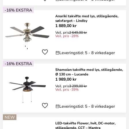
-16% EKSTRA
Anariki takvifte med lys, stillegående,
sølvfarget – Lindby
1 889,00 kr
Veil. pris
2 649,00 kr
Veil. pris -28%
Leveringstid: 5 - 8 virkedager
-16% EKSTRA
Shamoian takvifte med lys, stillegående,
Ø 130 cm – Lucande
1 989,00 kr
Veil. pris
3 299,00 kr
Veil. pris -39%
Leveringstid: 5 - 8 virkedager
NEW
LED-takvifte Flower, hvit, DC-motor,
stillegående, CCT – Mantra