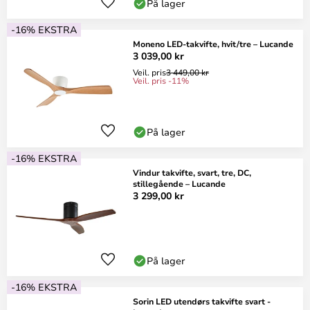
På lager
-16% EKSTRA
Moneno LED-takvifte, hvit/tre – Lucande
3 039,00 kr
Veil. pris
3 449,00 kr
Veil. pris -11%
På lager
-16% EKSTRA
Vindur takvifte, svart, tre, DC,
stillegående – Lucande
3 299,00 kr
På lager
-16% EKSTRA
Sorin LED utendørs takvifte svart -