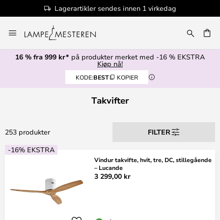
100+ designmerker
Hopp
til
innhold
16 % fra 999 kr*
på produkter merket med -16 % EKSTRA
Kjøp nå!
KODE:
BEST
KOPIER
Takvifter
253 produkter
FILTER
-16% EKSTRA
Vindur takvifte, hvit, tre, DC, stillegående
– Lucande
3 299,00 kr