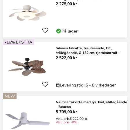
2 278,00 kr
På lager
-16% EKSTRA
Silvaris takvifte, treutseende, DC,
stillegående, Ø 132 cm, fjernkontroll –
2 522,00 kr
Leveringstid: 5 - 8 virkedager
NEW
Nautica takvifte med lys, hvit, stillegående
– Beacon
5 709,00 kr
Veil. pris
6 222,00 kr
Veil. pris -8%