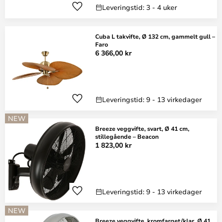
Leveringstid: 3 - 4 uker
Cuba L takvifte, Ø 132 cm, gammelt gull –
Faro
6 366,00 kr
Leveringstid: 9 - 13 virkedager
NEW
Breeze veggvifte, svart, Ø 41 cm,
stillegående – Beacon
1 823,00 kr
Leveringstid: 9 - 13 virkedager
NEW
Breeze veggvifte, kromfarget/klar, Ø 41