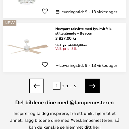
Leveringstid: 9 - 13 virkedager
NEW
Newport takvifte med lys, hvit/eik,
stillegående – Beacon
3 837,00 kr
Veil. pris
4 182,00 kr
Veil. pris -8%
Leveringstid: 9 - 13 virkedager
Side
1
2
3
...
5
Forrige
Neste
Del bildene dine med @lampemesteren
Inspirer og la deg inspirere, fra ett unikt hjem til et
annet. Tagg bildene dine med #yesLampemesteren, så
kan du kanskje se hjemmet ditt her!