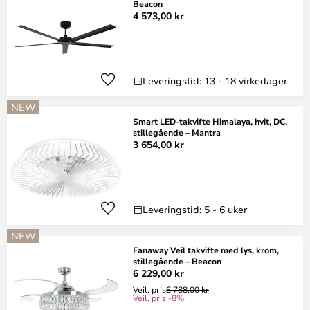
Beacon
4 573,00 kr
Leveringstid: 13 - 18 virkedager
NEW
Smart LED-takvifte Himalaya, hvit, DC,
stillegående – Mantra
3 654,00 kr
Leveringstid: 5 - 6 uker
NEW
Fanaway Veil takvifte med lys, krom,
stillegående – Beacon
6 229,00 kr
Veil. pris
6 788,00 kr
Veil. pris -8%