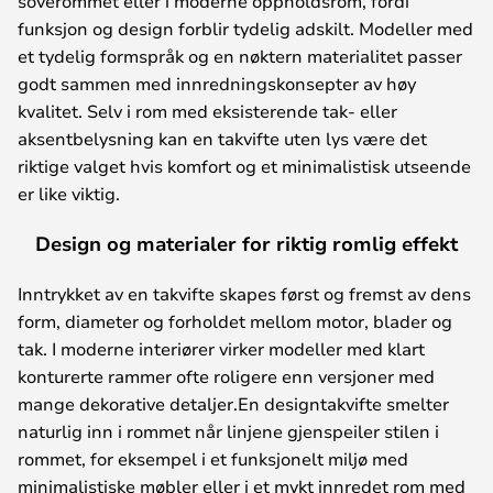
soverommet eller i moderne oppholdsrom, fordi
funksjon og design forblir tydelig adskilt. Modeller med
et tydelig formspråk og en nøktern materialitet passer
godt sammen med innredningskonsepter av høy
kvalitet. Selv i rom med eksisterende tak- eller
aksentbelysning kan en takvifte uten lys være det
riktige valget hvis komfort og et minimalistisk utseende
er like viktig.
Design og materialer for riktig romlig effekt
Inntrykket av en takvifte skapes først og fremst av dens
form, diameter og forholdet mellom motor, blader og
tak. I moderne interiører virker modeller med klart
konturerte rammer ofte roligere enn versjoner med
mange dekorative detaljer.En designtakvifte smelter
naturlig inn i rommet når linjene gjenspeiler stilen i
rommet, for eksempel i et funksjonelt miljø med
minimalistiske møbler eller i et mykt innredet rom med