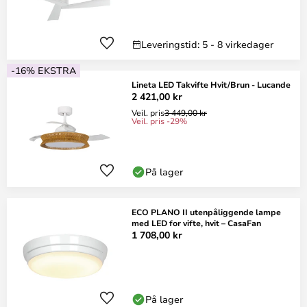
Leveringstid: 5 - 8 virkedager
-16% EKSTRA
Lineta LED Takvifte Hvit/Brun - Lucande
2 421,00 kr
Veil. pris
3 449,00 kr
Veil. pris -29%
På lager
ECO PLANO II utenpåliggende lampe
med LED for vifte, hvit – CasaFan
1 708,00 kr
På lager