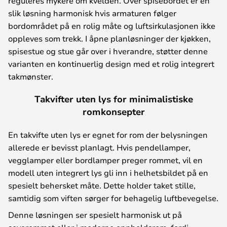
reguleres mykere om kvelden. Over spisebordet er en
slik løsning harmonisk hvis armaturen følger
bordområdet på en rolig måte og luftsirkulasjonen ikke
oppleves som trekk. I åpne planløsninger der kjøkken,
spisestue og stue går over i hverandre, støtter denne
varianten en kontinuerlig design med et rolig integrert
takmønster.
Takvifter uten lys for minimalistiske
romkonsepter
En takvifte uten lys er egnet for rom der belysningen
allerede er bevisst planlagt. Hvis pendellamper,
vegglamper eller bordlamper preger rommet, vil en
modell uten integrert lys gli inn i helhetsbildet på en
spesielt behersket måte. Dette holder taket stille,
samtidig som viften sørger for behagelig luftbevegelse.
Denne løsningen ser spesielt harmonisk ut på