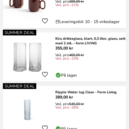
Veil. pris
389,00 kr
Veil. pris -21%
Leveringstid: 10 - 15 virkedager
SUMMER DEAL
Kiru drikkeglass, klart, 0,3 liter, glass, sett
med 2 stk. - ferm LIVING
355,00 kr
Veil. pris
465,00 kr
Veil. pris -23%
På lager
SUMMER DEAL
Ripple Water Jug Clear - Ferm Living
389,00 kr
Veil. pris
545,00 kr
Veil. pris -28%
På lager