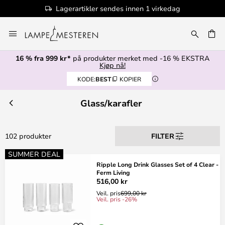
endes innen 1 virkedag
100+ desi
Hopp
til
innhold
16 % fra 999 kr*
på produkter merket med -16 % EKSTRA
Kjøp nå!
KODE:
BEST
KOPIER
Glass/karafler
102 produkter
FILTER
SUMMER DEAL
Ripple Long Drink Glasses Set of 4 Clear -
Ferm Living
516,00 kr
Veil. pris
699,00 kr
Veil. pris -26%