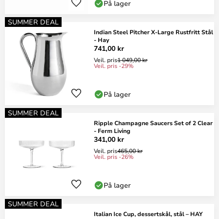
På lager
SUMMER DEAL
Indian Steel Pitcher X-Large Rustfritt Stål
- Hay
741,00 kr
Veil. pris
1 049,00 kr
Veil. pris -29%
På lager
SUMMER DEAL
Ripple Champagne Saucers Set of 2 Clear
- Ferm Living
341,00 kr
Veil. pris
465,00 kr
Veil. pris -26%
På lager
SUMMER DEAL
Italian Ice Cup, dessertskål, stål – HAY