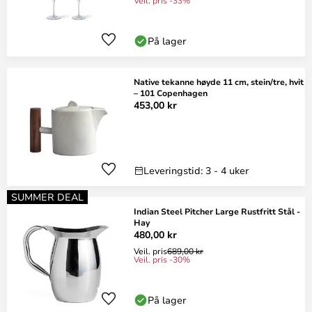
Veil. pris -33%
På lager
Native tekanne høyde 11 cm, stein/tre, hvit
– 101 Copenhagen
453,00 kr
Leveringstid: 3 - 4 uker
SUMMER DEAL
Indian Steel Pitcher Large Rustfritt Stål -
Hay
480,00 kr
Veil. pris
689,00 kr
Veil. pris -30%
På lager