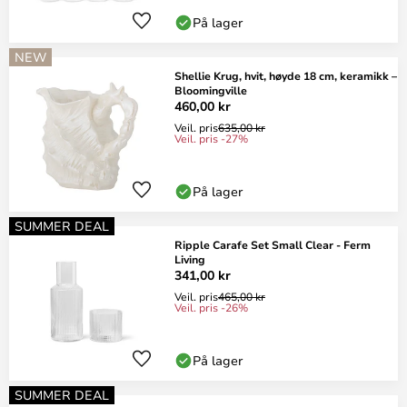
På lager
NEW
Shellie Krug, hvit, høyde 18 cm, keramikk –
Bloomingville
460,00 kr
Veil. pris
635,00 kr
Veil. pris -27%
På lager
SUMMER DEAL
Ripple Carafe Set Small Clear - Ferm
Living
341,00 kr
Veil. pris
465,00 kr
Veil. pris -26%
På lager
SUMMER DEAL