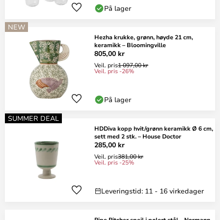
På lager
NEW
Hezha krukke, grønn, høyde 21 cm,
keramikk – Bloomingville
805,00 kr
Veil. pris
1 097,00 kr
Veil. pris -26%
På lager
SUMMER DEAL
HDDiva kopp hvit/grønn keramikk Ø 6 cm,
sett med 2 stk. – House Doctor
285,00 kr
Veil. pris
381,00 kr
Veil. pris -25%
Leveringstid: 11 - 16 virkedager
Pipe Pitcher speil i polert stål – Normann