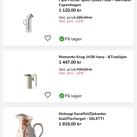
Copenhagen
1 120,00 kr
Veil. pris
1 285,00 kr
Veil. pris -12%
På lager
Momento Krug JH38 Ivory - &Tradisjon
1 447,00 kr
Veil. pris
1 709,00 kr
Veil. pris -15%
På lager
Kintsugi Karaffel/Dekanter
Gull/Flerfarget - SELETTI
1 819,00 kr