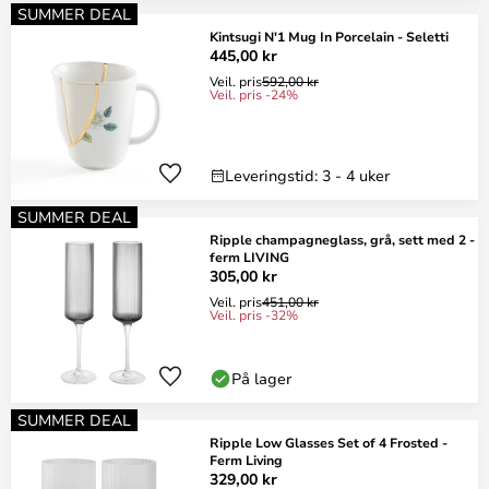
SUMMER DEAL
Kintsugi N'1 Mug In Porcelain - Seletti
445,00 kr
Veil. pris
592,00 kr
Veil. pris -24%
Leveringstid: 3 - 4 uker
SUMMER DEAL
Ripple champagneglass, grå, sett med 2 -
ferm LIVING
305,00 kr
Veil. pris
451,00 kr
Veil. pris -32%
På lager
SUMMER DEAL
Ripple Low Glasses Set of 4 Frosted -
Ferm Living
329,00 kr