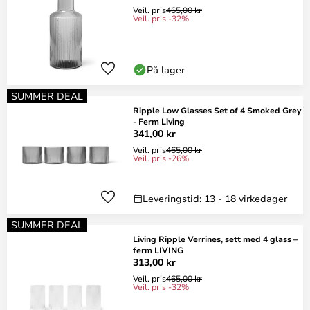
Veil. pris
465,00 kr
Veil. pris -32%
På lager
SUMMER DEAL
Ripple Low Glasses Set of 4 Smoked Grey
- Ferm Living
341,00 kr
Veil. pris
465,00 kr
Veil. pris -26%
Leveringstid: 13 - 18 virkedager
SUMMER DEAL
Living Ripple Verrines, sett med 4 glass –
ferm LIVING
313,00 kr
Veil. pris
465,00 kr
Veil. pris -32%