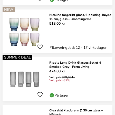
NEW
Nicoline fargerikt glass, 6-pakning, høyde
11 cm, glass – Bloomingville
518,00 kr
Leveringstid: 12 - 17 virkedager
SUMMER DEAL
Ripple Long Drink Glasses Set of 4
Smoked Grey - Ferm Living
474,00 kr
Veil. pris
699,00 kr
Veil. pris -32%
På lager
Clea skål klar/grønn Ø 30 cm glass –
Hübsch