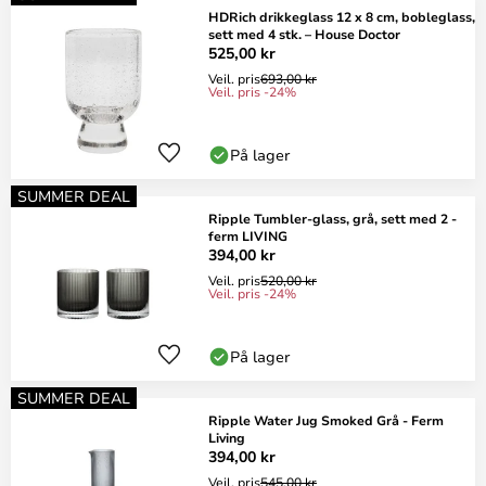
HDRich drikkeglass 12 x 8 cm, bobleglass,
sett med 4 stk. – House Doctor
525,00 kr
Veil. pris
693,00 kr
Veil. pris -24%
På lager
SUMMER DEAL
Ripple Tumbler-glass, grå, sett med 2 -
ferm LIVING
394,00 kr
Veil. pris
520,00 kr
Veil. pris -24%
På lager
SUMMER DEAL
Ripple Water Jug Smoked Grå - Ferm
Living
394,00 kr
Veil. pris
545,00 kr