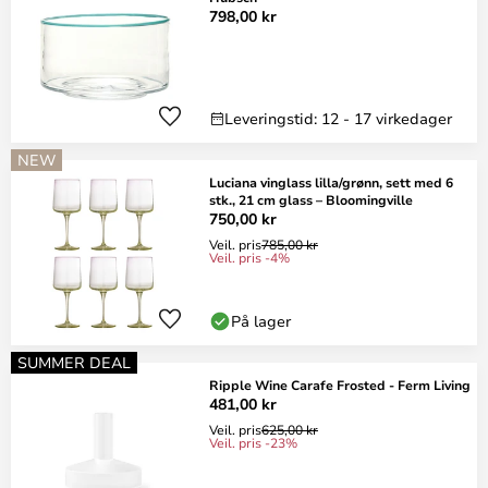
798,00 kr
Leveringstid: 12 - 17 virkedager
NEW
Luciana vinglass lilla/grønn, sett med 6
stk., 21 cm glass – Bloomingville
750,00 kr
Veil. pris
785,00 kr
Veil. pris -4%
På lager
SUMMER DEAL
Ripple Wine Carafe Frosted - Ferm Living
481,00 kr
Veil. pris
625,00 kr
Veil. pris -23%