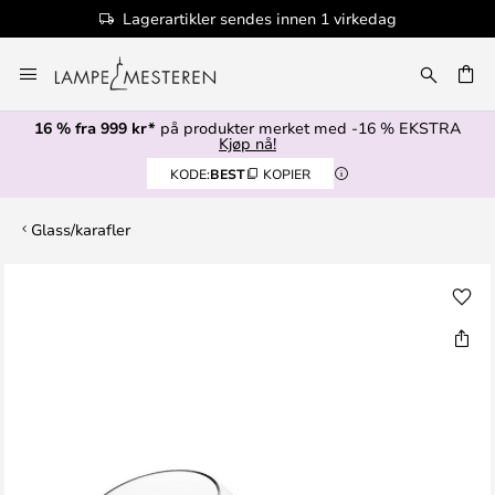
Lagerartikler sendes innen 1 virkedag
Hopp
til
innhold
16 % fra 999 kr*
på produkter merket med -16 % EKSTRA
Kjøp nå!
KODE:
BEST
KOPIER
Glass/karafler
Gå
til
slutten
av
bildegalleri