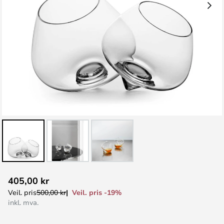
Gå
405,00 kr
til
Veil. pris -19%
Veil. pris
500,00 kr
begynnelsen
inkl. mva.
av
bildegalleri