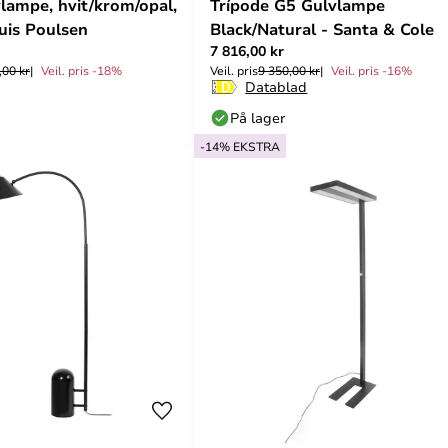
lampe, hvit/krom/opal,
Trípode G5 Gulvlampe
ouis Poulsen
Black/Natural - Santa & Cole
7 816,00 kr
,00 kr
Veil. pris -18%
Veil. pris
9 350,00 kr
Veil. pris -16%
Datablad
På lager
-14% EKSTRA