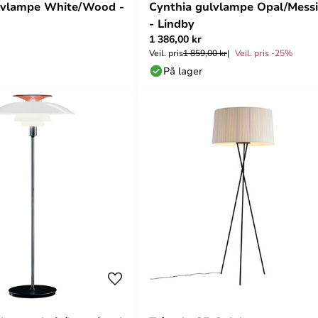
ulvlampe White/Wood -
Cynthia gulvlampe Opal/Mess
- Lindby
1 386,00 kr
Veil. pris
1 859,00 kr
Veil. pris -25%
På lager