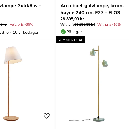
lvlampe Guld/Rav -
Arco buet gulvlampe, krom,
høyde 240 cm, E27 - FLOS
28 895,00 kr
00 kr
Veil. pris -35%
Veil. pris
32 105,00 kr
Veil. pris -10%
På lager
id: 6 - 10 virkedager
SUMMER DEAL