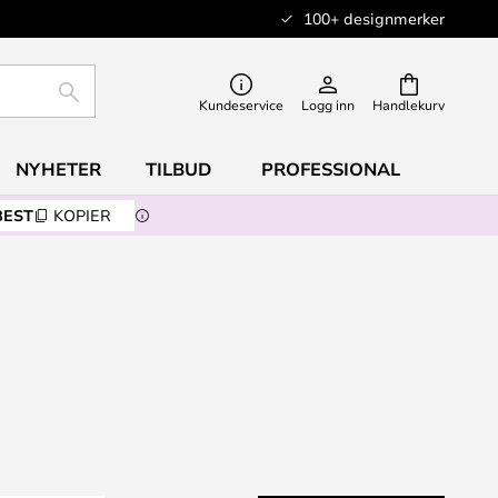
100+ designmerker
SØK
Kundeservice
Logg inn
Handlekurv
NYHETER
TILBUD
PROFESSIONAL
BEST
KOPIER