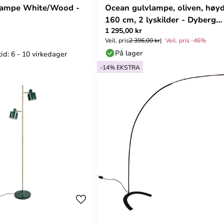
vlampe White/Wood -
Ocean gulvlampe, oliven, høy
160 cm, 2 lyskilder - Dyberg
1 295,00 kr
Larsen
Veil. pris
2 396,00 kr
Veil. pris -46%
På lager
id: 6 - 10 virkedager
-14% EKSTRA