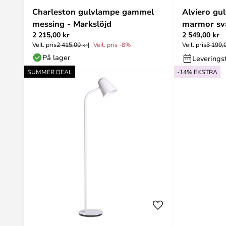
Charleston gulvlampe gammel
Alviero gu
messing - Markslöjd
marmor sva
2 215,00 kr
2 549,00 kr
Veil. pris
2 415,00 kr
Veil. pris -8%
Veil. pris
3 199,
På lager
Leveringst
SUMMER DEAL
-14% EKSTRA