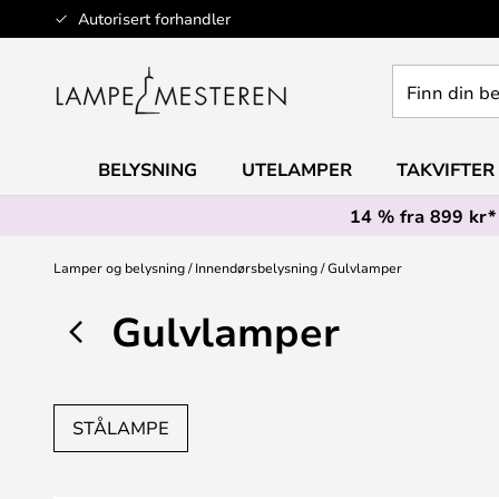
Hopp
Autorisert forhandler
til
innhold
Finn
din
belysning
BELYSNING
UTELAMPER
TAKVIFTER
14 % fra 899 kr*
Lamper og belysning
Innendørsbelysning
Gulvlamper
Gulvlamper
STÅLAMPE