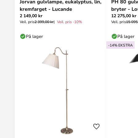
Jorvan gulvlampe, eukalyptus, lin,
PH 80 gulv
kremfarget - Lucande
bryter - L
2 149,00 kr
12 275,00 kr
Veil. pris
2 399,00 kr
Veil. pris -10%
Veil. pris
15 095
På lager
På lager
-14% EKSTRA