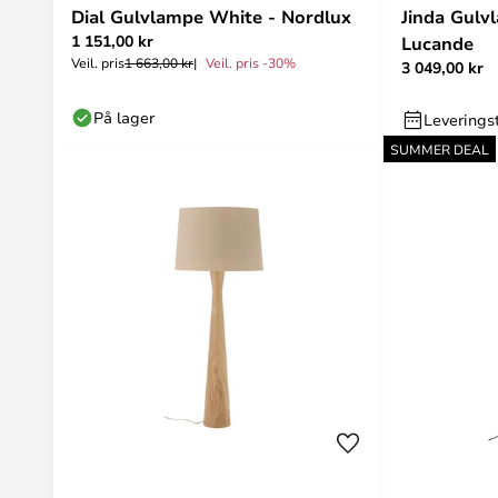
Dial Gulvlampe White - Nordlux
Jinda Gul
1 151,00 kr
Lucande
Veil. pris
1 663,00 kr
Veil. pris -30%
3 049,00 kr
På lager
Leveringst
SUMMER DEAL