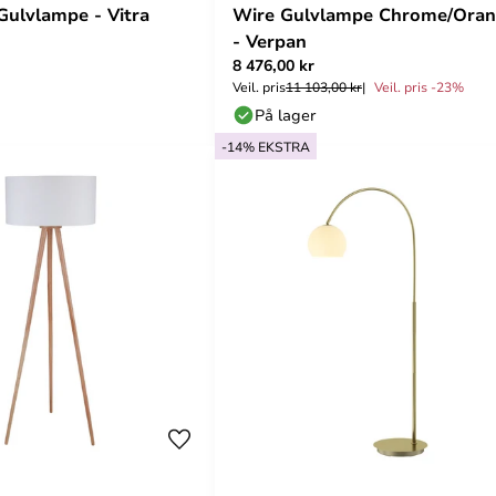
Gulvlampe - Vitra
Wire Gulvlampe Chrome/Ora
- Verpan
8 476,00 kr
Veil. pris
11 103,00 kr
Veil. pris -23%
På lager
-14% EKSTRA