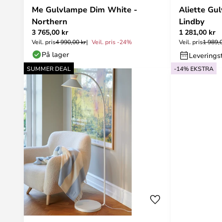
Me Gulvlampe Dim White -
Aliette Gu
Northern
Lindby
3 765,00 kr
1 281,00 kr
Veil. pris
4 990,00 kr
Veil. pris -24%
Veil. pris
1 989,
På lager
Leveringst
SUMMER DEAL
-14% EKSTRA