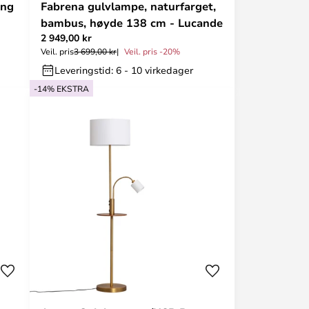
ing
Fabrena gulvlampe, naturfarget,
bambus, høyde 138 cm - Lucande
2 949,00 kr
Veil. pris
3 699,00 kr
Veil. pris -20%
Leveringstid: 6 - 10 virkedager
-14% EKSTRA