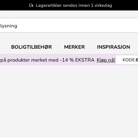
Lagerartikler sendes innen 1 virkedag
BOLIGTILBEHØR
MERKER
INSPIRASJON
på produkter merket med -14 % EKSTRA
Kjøp nå!
KODE: