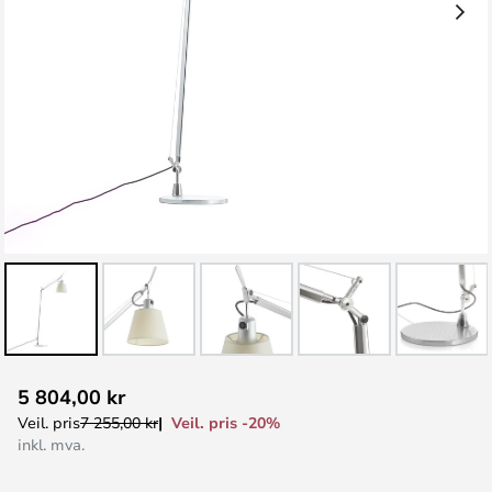
Gå
5 804,00 kr
til
Veil. pris -20%
Veil. pris
7 255,00 kr
begynnelsen
inkl. mva.
av
bildegalleri