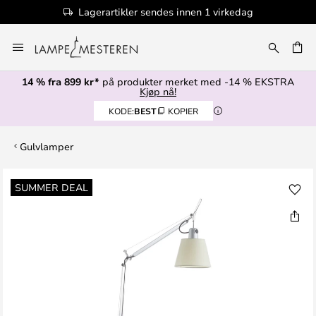
Lagerartikler sendes innen 1 virkedag
Hopp
til
innhold
14 % fra 899 kr*
på produkter merket med -14 % EKSTRA
Kjøp nå!
KODE:
BEST
KOPIER
Gulvlamper
Gå
SUMMER DEAL
til
slutten
av
bildegalleri