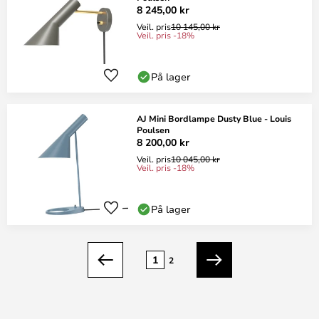
8 245,00 kr
Veil. pris
10 145,00 kr
Veil. pris -18%
På lager
AJ Mini Bordlampe Dusty Blue - Louis
Poulsen
8 200,00 kr
Veil. pris
10 045,00 kr
Veil. pris -18%
På lager
Side
1
2
Forrige
Neste