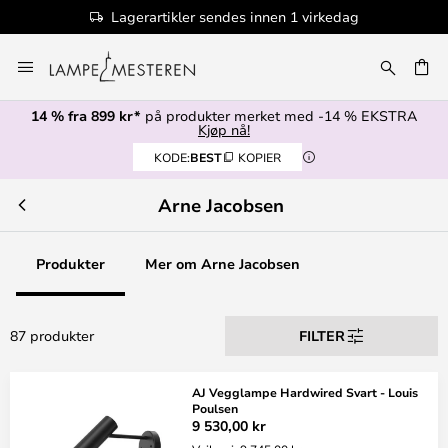
endes innen 1 virkedag
100+ desi
Hopp
til
innhold
14 % fra 899 kr*
på produkter merket med -14 % EKSTRA
Kjøp nå!
KODE:
BEST
KOPIER
Arne Jacobsen
Produkter
Mer om Arne Jacobsen
87 produkter
FILTER
AJ Vegglampe Hardwired Svart - Louis
Poulsen
9 530,00 kr