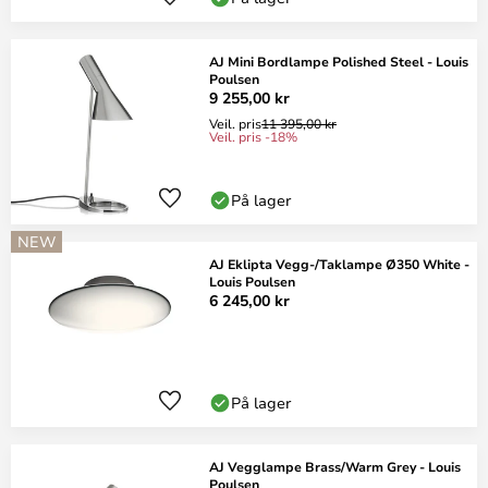
AJ Mini Bordlampe Polished Steel - Louis
Poulsen
9 255,00 kr
Veil. pris
11 395,00 kr
Veil. pris -18%
På lager
NEW
AJ Eklipta Vegg-/Taklampe Ø350 White -
Louis Poulsen
6 245,00 kr
På lager
AJ Vegglampe Brass/Warm Grey - Louis
Poulsen