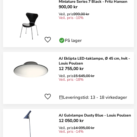
Miniature Series 7 Black - Fritz Hansen
900,00 kr
Veil. pris
999,00 kr
Veil. pris -10%
På lager
AJ Eklipta LED-taklampe, Ø 45 cm, hvit -
Louis Poulsen
12 755,00 kr
Veil. pris
15 645,00 kr
Veil. pris -18%
Leveringstid: 13 - 18 virkedager
AJ Gulvlampe Dusty Blue - Louis Poulsen
12 050,00 kr
Veil. pris
14 095,00 kr
Veil. pris -14%