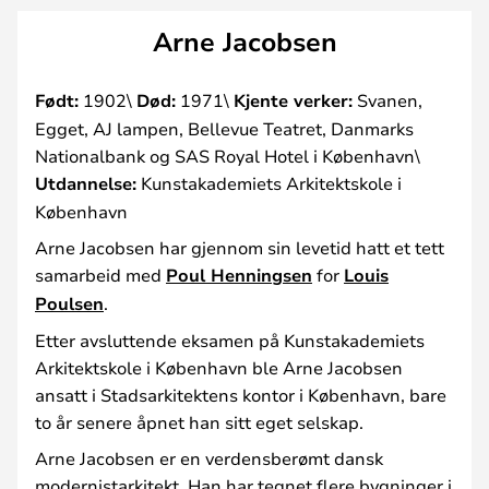
Arne Jacobsen
Født:
1902\
Død:
1971\
Kjente verker:
Svanen,
Egget, AJ lampen, Bellevue Teatret, Danmarks
Nationalbank og SAS Royal Hotel i København\
Utdannelse:
Kunstakademiets Arkitektskole i
København
Arne Jacobsen har gjennom sin levetid hatt et tett
samarbeid med
Poul Henningsen
for
Louis
Poulsen
.
Etter avsluttende eksamen på Kunstakademiets
Arkitektskole i København ble Arne Jacobsen
ansatt i Stadsarkitektens kontor i København, bare
to år senere åpnet han sitt eget selskap.
Arne Jacobsen er en verdensberømt dansk
modernistarkitekt. Han har tegnet flere bygninger i