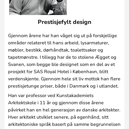
Prestisjefylt design
Gjennom årene har han våget sig ut på forskjellige
områder relateret til hans arbeid, lysarmaturer,
møbler, bestikk, dørhåndtak, toalettsaker og
tapetmønstre. I tillegg har de to stolene Ægget og
Svanen, som begge ble designet som en del av et
prosjekt for SAS Royal Hotel i København, blitt
verdenskjente. Gjennom hele sit liv mottok han flere
prestisjetunge priser, både i Danmark og i utlandet.
Han var professor ved Kunstakademiets
Arkitektskole i 11 år og gjennom disse årene
påvirket han en hel generasjon av danske arkitekter.
Hver arkitekt utviklet senere, på egenhånd, sitt
arkitektoniske språk basert på samme begrunnelsen