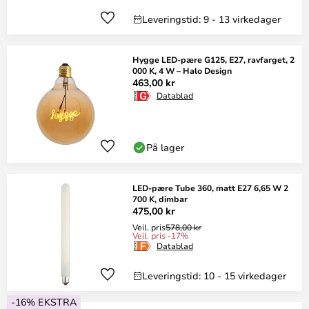
Leveringstid: 9 - 13 virkedager
Hygge LED-pære G125, E27, ravfarget, 2
000 K, 4 W – Halo Design
463,00 kr
Datablad
På lager
LED-pære Tube 360, matt E27 6,65 W 2
700 K, dimbar
475,00 kr
Veil. pris
578,00 kr
Veil. pris -17%
Datablad
Leveringstid: 10 - 15 virkedager
-16% EKSTRA