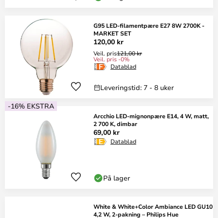
G95 LED-filamentpære E27 8W 2700K -
MARKET SET
120,00 kr
Veil. pris
121,00 kr
Veil. pris -0%
Datablad
Leveringstid: 7 - 8 uker
-16% EKSTRA
Arcchio LED-mignonpære E14, 4 W, matt,
2 700 K, dimbar
69,00 kr
Datablad
På lager
White & White+Color Ambiance LED GU10
4,2 W, 2-pakning – Philips Hue