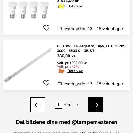
2 311,00 kr
Datablad
Leveringstid: 13 - 18 virkedager
G13 9W LED-rørpære, Tuya, CCT, 60 cm,
3000 - 6500 K - GEJST
380,00 kr
Veil. pris
393,00 kr
Veil. pris -3%
Datablad
Leveringstid: 13 - 18 virkedager
Side
1
2
3
...
7
Forrige
Neste
Del bildene dine med @lampemesteren