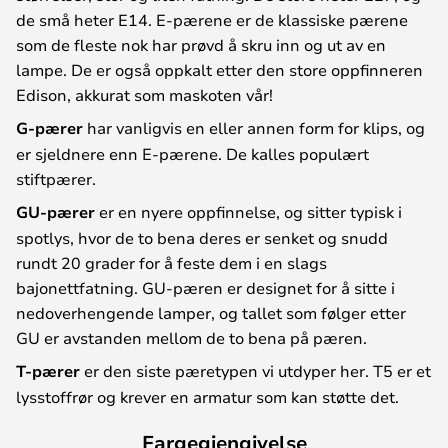
de små heter E14. E-pærene er de klassiske pærene
som de fleste nok har prøvd å skru inn og ut av en
lampe. De er også oppkalt etter den store oppfinneren
Edison, akkurat som maskoten vår!
G-pærer
har vanligvis en eller annen form for klips, og
er sjeldnere enn E-pærene. De kalles populært
stiftpærer.
GU-pærer
er en nyere oppfinnelse, og sitter typisk i
spotlys, hvor de to bena deres er senket og snudd
rundt 20 grader for å feste dem i en slags
bajonettfatning. GU-pæren er designet for å sitte i
nedoverhengende lamper, og tallet som følger etter
GU er avstanden mellom de to bena på pæren.
T-pærer
er den siste pæretypen vi utdyper her. T5 er et
lysstoffrør og krever en armatur som kan støtte det.
Fargegjengivelse