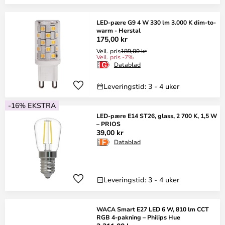
LED-pære G9 4 W 330 lm 3.000 K dim-to-
warm - Herstal
175,00 kr
Veil. pris
189,00 kr
Veil. pris -7%
Datablad
Leveringstid: 3 - 4 uker
-16% EKSTRA
LED-pære E14 ST26, glass, 2 700 K, 1,5 W
– PRIOS
39,00 kr
Datablad
Leveringstid: 3 - 4 uker
WACA Smart E27 LED 6 W, 810 lm CCT
RGB 4-pakning – Philips Hue