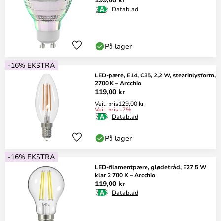
Datablad
På lager
-16% EKSTRA
LED-pære, E14, C35, 2,2 W, stearinlysform,
2700 K – Arcchio
119,00 kr
Veil. pris
129,00 kr
Veil. pris -7%
Datablad
På lager
-16% EKSTRA
LED-filamentpære, glødetråd, E27 5 W
klar 2 700 K – Arcchio
119,00 kr
Datablad