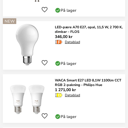
På lager
NEW
LED-pære A70 E27, opal, 11,5 W, 2 700 K,
dimbar – FLOS
346,00 kr
Datablad
På lager
WACA Smart E27 LED 8,1W 1100lm CCT
RGB 2-pakning - Philips Hue
1 271,00 kr
Datablad
På lager