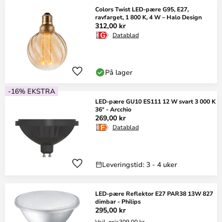
Colors Twist LED-pære G95, E27,
ravfarget, 1 800 K, 4 W – Halo Design
312,00 kr
Datablad
På lager
-16% EKSTRA
LED-pære GU10 ES111 12 W svart 3 000 K
36° - Arcchio
269,00 kr
Datablad
Leveringstid: 3 - 4 uker
LED-pære Reflektor E27 PAR38 13W 827
dimbar - Philips
295,00 kr
Veil. pris
309,00 kr