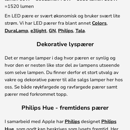
=1520 lumen
En LED pære er svært økonomisk og bruker svært lite
strøm. Vi har LED pærer fra blant annet
Colors
,
DuraLamp
,
e3light
,
GN
,
Philips
,
Tala
.
Dekorative lyspærer
Det er mange lamper i dag hvor pæren er synlig og
hvor den er nesten like stor del av lampens utseende
som selve lampen. Du finner derfor et stort utvalg av
vakre og dekorative pærer til alle salgs lamper her hos
oss. Se både røykfargede og ravfargede pærer samt
pærer med forkrommet topp.
Philips Hue - fremtidens pærer
I samarbeid med Apple har
Philips
designet
Philips
Hue
, som godt kan beskrives som lysets fremtid. Her