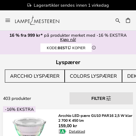
100+ designmerker
Hopp
til
innhold
16 % fra 999 kr*
på produkter merket med -16 % EKSTRA
Kjøp nå!
KODE:
BEST
KOPIER
Lyspærer
ARCCHIO LYSPÆRER
COLORS LYSPÆRER
DE
403 produkter
FILTER
-16% EKSTRA
Arcchio LED-pære GU10 PAR16 2,5 W klar
2 700 K 450 lm
159,00 kr
Datablad