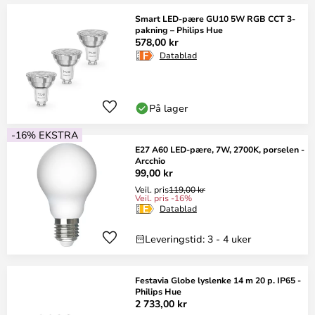
Smart LED-pære GU10 5W RGB CCT 3-
pakning – Philips Hue
578,00 kr
Datablad
På lager
-16% EKSTRA
E27 A60 LED-pære, 7W, 2700K, porselen -
Arcchio
99,00 kr
Veil. pris
119,00 kr
Veil. pris -16%
Datablad
Leveringstid: 3 - 4 uker
Festavia Globe lyslenke 14 m 20 p. IP65 -
Philips Hue
2 733,00 kr