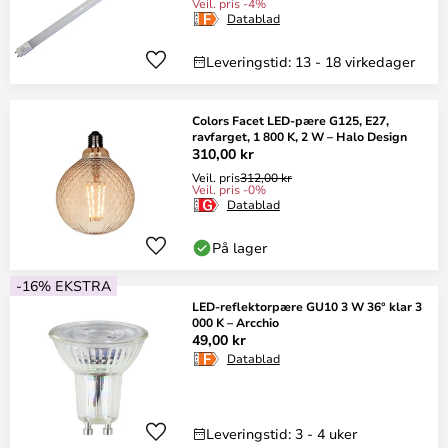
Veil. pris -4%
Datablad
Leveringstid: 13 - 18 virkedager
Colors Facet LED-pære G125, E27,
ravfarget, 1 800 K, 2 W – Halo Design
310,00 kr
Veil. pris
312,00 kr
Veil. pris -0%
Datablad
På lager
-16% EKSTRA
LED-reflektorpære GU10 3 W 36° klar 3
000 K – Arcchio
49,00 kr
Datablad
Leveringstid: 3 - 4 uker