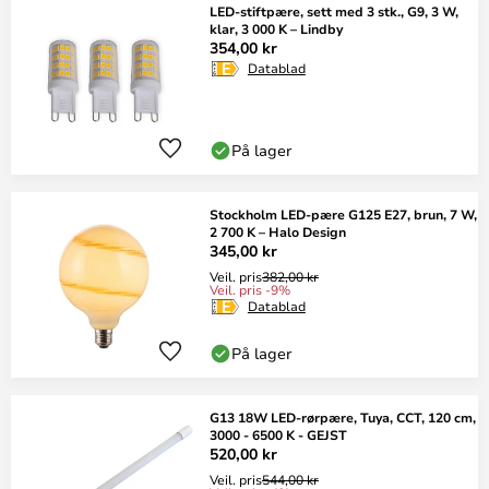
LED-stiftpære, sett med 3 stk., G9, 3 W,
klar, 3 000 K – Lindby
354,00 kr
Datablad
På lager
Stockholm LED-pære G125 E27, brun, 7 W,
2 700 K – Halo Design
345,00 kr
Veil. pris
382,00 kr
Veil. pris -9%
Datablad
På lager
G13 18W LED-rørpære, Tuya, CCT, 120 cm,
3000 - 6500 K - GEJST
520,00 kr
Veil. pris
544,00 kr