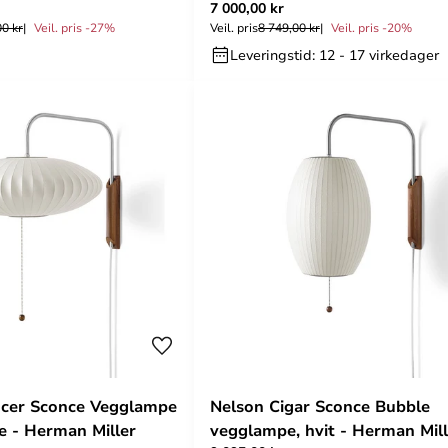
7 000,00 kr
Miller
00 kr
Veil. pris -27%
Veil. pris
8 749,00 kr
Veil. pris -20%
Leveringstid: 12 - 17 virkedager
ucer Sconce Vegglampe
Nelson Cigar Sconce Bubble
e - Herman Miller
vegglampe, hvit - Herman Mill