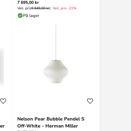
7 695,00 kr
Miller
Veil. pris
9 849,00 kr
Veil. pris -21%
På lager
Nelson Pear Bubble Pendel S
er
Off-White - Herman Miller