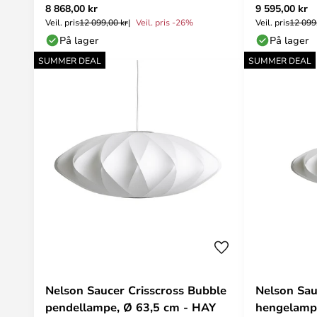
8 868,00 kr
9 595,00 kr
HAY
Veil. pris
12 099,00 kr
Veil. pris -26%
Veil. pris
12 099
På lager
På lager
SUMMER DEAL
SUMMER DEAL
Nelson Saucer Crisscross Bubble
Nelson Sau
pendellampe, Ø 63,5 cm - HAY
hengelamp