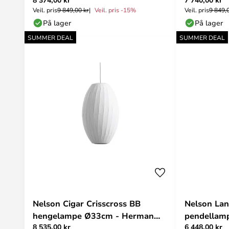
Miller
HAY
Veil. pris
9 849,00 kr
Veil. pris -15%
Veil. pris
9 849,
På lager
På lager
SUMMER DEAL
SUMMER DEAL
Nelson Cigar Crisscross BB
Nelson Lan
hengelampe Ø33cm - Herman
pendellampe, hv
8 535,00 kr
6 448,00 kr
Miller
Miller