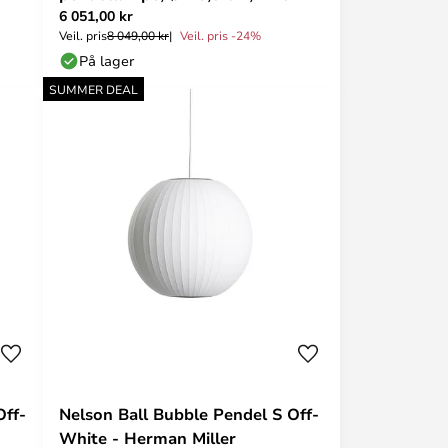
6 051,00 kr
HAY
Veil. pris
8 049,00 kr
Veil. pris -24%
På lager
SUMMER DEAL
Off-
Nelson Ball Bubble Pendel S Off-
White - Herman Miller