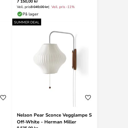
7 150,00 kr
Veil. pris
8 049,00 kr
Veil. pris -11%
På lager
SUMMER DEAL
Nelson Pear Sconce Vegglampe S
Off-White - Herman Miller
8 535,00 kr