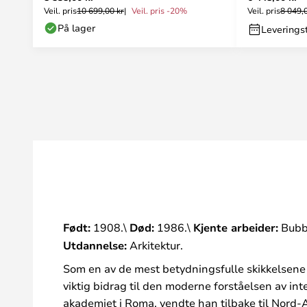
Veil. pris
10 699,00 kr
Veil. pris -20%
Veil. pris
8 049,
På lager
Leveringst
Født:
1908.\
Død:
1986.\
Kjente arbeider:
Bubbl
Utdannelse:
Arkitektur.
Som en av de mest betydningsfulle skikkelsene
viktig bidrag til den moderne forståelsen av int
akademiet i Roma, vendte han tilbake til Nord-