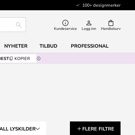
100+ designmerker
SØK
Kundeservice
Logg inn
Handlekurv
NYHETER
TILBUD
PROFESSIONAL
BEST
KOPIER
ALL LYSKILDER
FLERE FILTRE