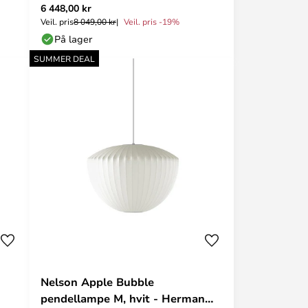
6 448,00 kr
Veil. pris
8 049,00 kr
Veil. pris -19%
På lager
SUMMER DEAL
Nelson Apple Bubble
pendellampe M, hvit - Herman