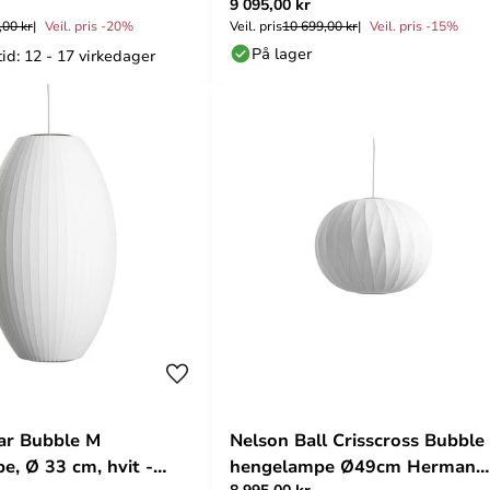
9 095,00 kr
,00 kr
Veil. pris -20%
Veil. pris
10 699,00 kr
Veil. pris -15%
På lager
id: 12 - 17 virkedager
ar Bubble M
Nelson Ball Crisscross Bubble
e, Ø 33 cm, hvit -
hengelampe Ø49cm Herman
8 995,00 kr