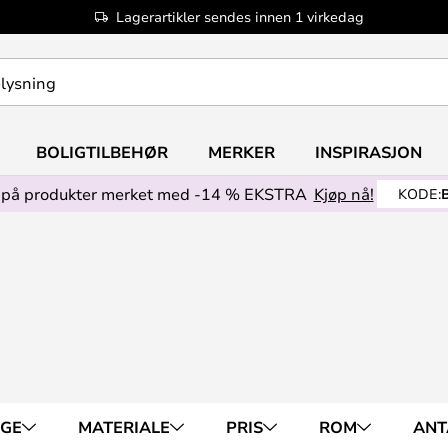
Lagerartikler sendes innen 1 virkedag
BOLIGTILBEHØR
MERKER
INSPIRASJON
på produkter merket med -14 % EKSTRA
Kjøp nå!
KODE:
RGE
MATERIALE
PRIS
ROM
ANT