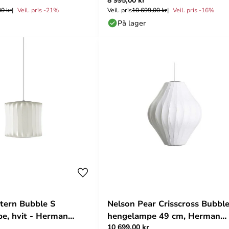
Miller
00 kr
Veil. pris -21%
Veil. pris
10 699,00 kr
Veil. pris -16%
På lager
tern Bubble S
Nelson Pear Crisscross Bubbl
it - Herman
hengelampe 49 cm, Herman
10 699,00 kr
Miller