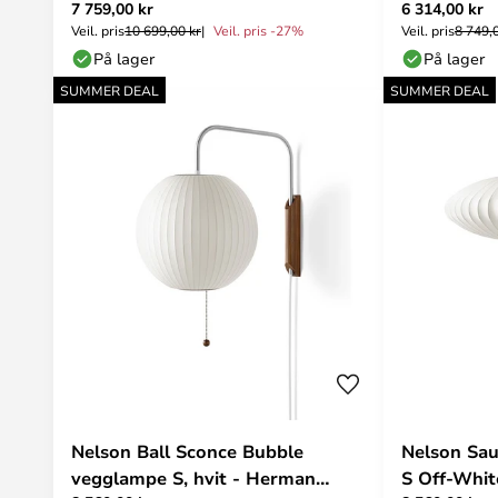
7 759,00 kr
6 314,00 kr
Veil. pris
10 699,00 kr
Veil. pris -27%
Veil. pris
8 749,
På lager
På lager
SUMMER DEAL
SUMMER DEAL
Nelson Ball Sconce Bubble
Nelson Sa
vegglampe S, hvit - Herman
S Off-Whit