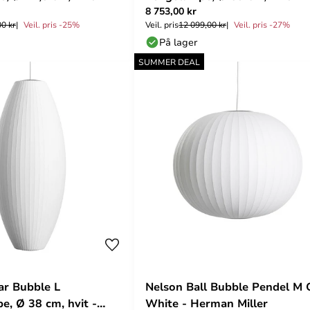
8 753,00 kr
00 kr
Veil. pris -25%
Veil. pris
12 099,00 kr
Veil. pris -27%
På lager
SUMMER DEAL
ar Bubble L
Nelson Ball Bubble Pendel M 
e, Ø 38 cm, hvit -
White - Herman Miller