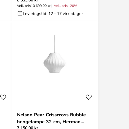
Veil. pris
10 699,00 kr
Veil. pris -20%
Leveringstid: 12 - 17 virkedager
e
Nelson Pear Crisscross Bubble
hengelampe 32 cm, Herman
7 150,00 kr
Miller