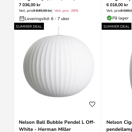
7 036,00 kr
6 018,00 kr
HAY
HAY
Veil. pris
9 849,00 kr
Veil. pris -28%
Veil. pris
8 049,
På lager
Leveringstid: 6 - 7 uker
SUMMER DEAL
SUMMER DEAL
Nelson Ball Bubble Pendel L Off-
Nelson Cig
White - Herman Miller
pendellamp