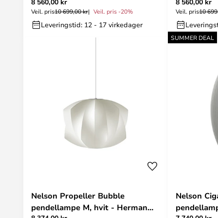
8 560,00 kr
8 560,00 kr
Miller
Veil. pris
10 699,00 kr
Veil. pris -20%
Veil. pris
10 699
Leveringstid: 12 - 17 virkedager
Leveringst
SUMMER DEAL
Nelson Propeller Bubble
Nelson Cig
pendellampe M, hvit - Herman
pendellamp
8 374,00 kr
7 740,00 kr