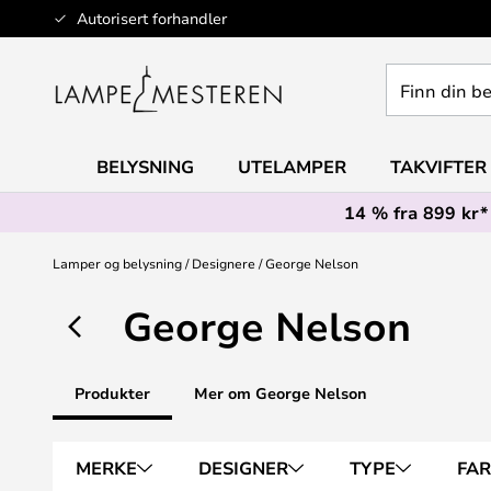
Hopp
Autorisert forhandler
til
innhold
Finn
din
belysning
BELYSNING
UTELAMPER
TAKVIFTER
14 % fra 899 kr*
Lamper og belysning
Designere
George Nelson
George Nelson
Produkter
Mer om George Nelson
MERKE
DESIGNER
TYPE
FA