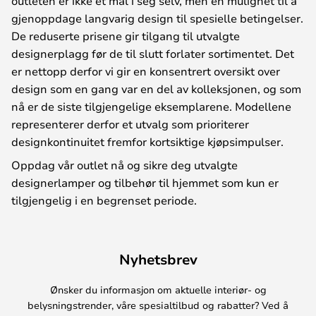
outleten er ikke et mål i seg selv, men en mulighet til å
gjenoppdage langvarig design til spesielle betingelser.
De reduserte prisene gir tilgang til utvalgte
designerplagg før de til slutt forlater sortimentet. Det
er nettopp derfor vi gir en konsentrert oversikt over
design som en gang var en del av kolleksjonen, og som
nå er de siste tilgjengelige eksemplarene. Modellene
representerer derfor et utvalg som prioriterer
designkontinuitet fremfor kortsiktige kjøpsimpulser.
Oppdag vår outlet nå og sikre deg utvalgte
designerlamper og tilbehør til hjemmet som kun er
tilgjengelig i en begrenset periode.
Nyhetsbrev
Ønsker du informasjon om aktuelle interiør- og
belysningstrender, våre spesialtilbud og rabatter? Ved å