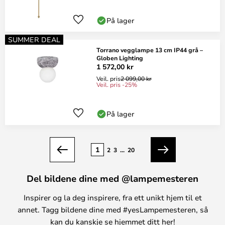
På lager
SUMMER DEAL
Torrano vegglampe 13 cm IP44 grå –
Globen Lighting
1 572,00 kr
Veil. pris
2 099,00 kr
Veil. pris -25%
På lager
Side
1
2
3
...
20
Forrige
Neste
Del bildene dine med @lampemesteren
Inspirer og la deg inspirere, fra ett unikt hjem til et
annet. Tagg bildene dine med #yesLampemesteren, så
kan du kanskje se hjemmet ditt her!