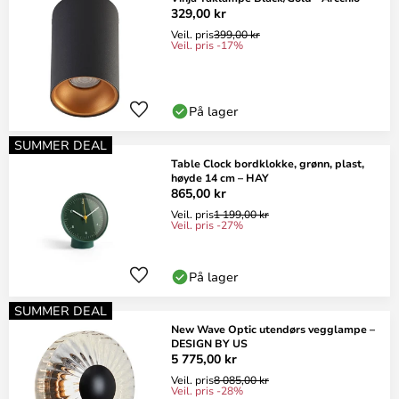
329,00 kr
Veil. pris
399,00 kr
Veil. pris -17%
På lager
SUMMER DEAL
Table Clock bordklokke, grønn, plast,
høyde 14 cm – HAY
865,00 kr
Veil. pris
1 199,00 kr
Veil. pris -27%
På lager
SUMMER DEAL
New Wave Optic utendørs vegglampe –
DESIGN BY US
5 775,00 kr
Veil. pris
8 085,00 kr
Veil. pris -28%