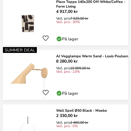
Piece Teppe 140x200 Off-White/Coffee -
Ferm Living
4 917,00 kr
Veil. pris
7 029,00 kr
Veil. pris -30%
På lager
SUMMER DEAL
AJ Vegglampe Warm Sand - Louis Poulsen
8 280,00 kr
Veil. pris
10 809,00 kr
Veil. pris -23%
På lager
Wall Speil Ø50 Black - Moebe
2 330,00 kr
Veil. pris
2 460,00 kr
Veil. pris -5%