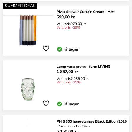
SUMMER DEAL
Pivot Shower Curtain Cream - HAY
690,00 kr
Veil. pris
979,00 kr
Veil. pris -29%
På lager
Lump vase grønn - ferm LIVING
1 857,00 kr
Veil. pris
2 185,00 kr
Veil. pris -15%
På lager
PH 5 300 hengelampe Black Edition 2025
E14 – Louis Poulsen
6 150,00 kr