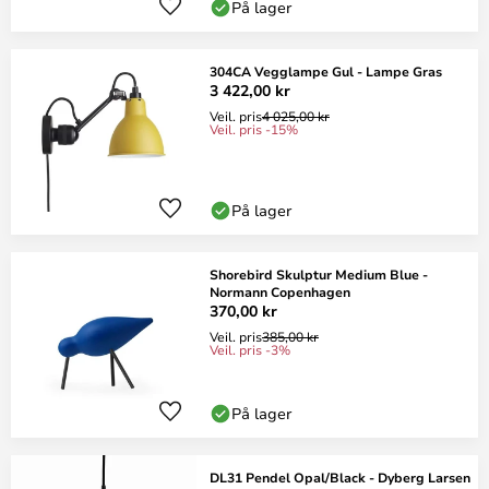
På lager
304CA Vegglampe Gul - Lampe Gras
3 422,00 kr
Veil. pris
4 025,00 kr
Veil. pris -15%
På lager
Shorebird Skulptur Medium Blue -
Normann Copenhagen
370,00 kr
Veil. pris
385,00 kr
Veil. pris -3%
På lager
DL31 Pendel Opal/Black - Dyberg Larsen