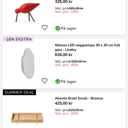
325,00 kr
Veil. pris
385,00 kr
Veil. pris -15%
På lager
-16% EKSTRA
Nielson LED-vegglampe 30 x 30 cm hvit
gips - Lindby
626,00 kr
Veil. pris
1 059,00 kr
Veil. pris -40%
På lager
SUMMER DEAL
Abento Brett Small - Blomus
425,00 kr
Veil. pris
629,00 kr
Veil. pris -32%