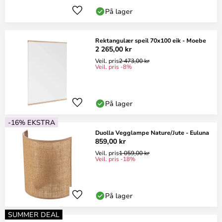
På lager
Rektangulær speil 70x100 eik - Moebe
2 265,00 kr
Veil. pris
2 473,00 kr
Veil. pris -8%
På lager
-16% EKSTRA
Duolla Vegglampe Nature/Jute - Euluna
859,00 kr
Veil. pris
1 059,00 kr
Veil. pris -18%
På lager
SUMMER DEAL