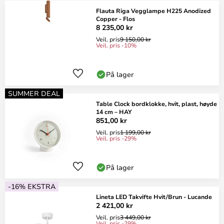
Flauta Riga Vegglampe H225 Anodized
Copper - Flos
8 235,00 kr
Veil. pris
9 150,00 kr
Veil. pris -10%
På lager
SUMMER DEAL
Table Clock bordklokke, hvit, plast, høyde
14 cm – HAY
851,00 kr
Veil. pris
1 199,00 kr
Veil. pris -29%
På lager
-16% EKSTRA
Lineta LED Takvifte Hvit/Brun - Lucande
2 421,00 kr
Veil. pris
3 449,00 kr
Veil. pris -29%