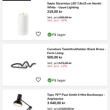
Søyle Stearinlys LED 7,8x15 cm Nordic
White - Uyuni Lighting
219,00 kr
Veil. pris
299,00 kr
Veil. pris -26%
På lager
Curvature Toalettrullholder Black Brass -
Ferm Living
500,00 kr
Veil. pris
575,00 kr
Veil. pris -13%
På lager
Type 75™ Paul Smith 5 Mini Bordlampe -
Anglepoise
3 640,00 kr
Veil. pris
3 929,00 kr