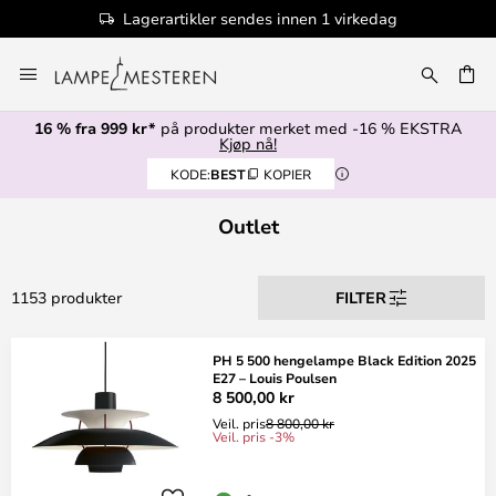
edag
100+ designmerker
Hopp
til
innhold
16 % fra 999 kr*
på produkter merket med -16 % EKSTRA
Kjøp nå!
KODE:
BEST
KOPIER
Outlet
1153 produkter
FILTER
PH 5 500 hengelampe Black Edition 2025
E27 – Louis Poulsen
8 500,00 kr
Veil. pris
8 800,00 kr
Veil. pris -3%