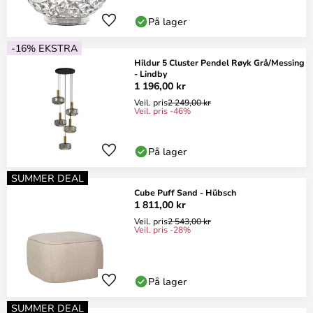
På lager
-16% EKSTRA
Hildur 5 Cluster Pendel Røyk Grå/Messing
- Lindby
1 196,00 kr
Veil. pris
2 249,00 kr
Veil. pris -46%
På lager
SUMMER DEAL
Cube Puff Sand - Hübsch
1 811,00 kr
Veil. pris
2 543,00 kr
Veil. pris -28%
På lager
SUMMER DEAL