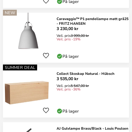
På lager
NEW
Caravaggio™ P1 pendellampe matt grå25
- FRITZ HANSEN
3 230,00 kr
Veil. pris
3 999,00 kr
Veil. pris -19%
På lager
SUMMER DEAL
Collect Skoskap Natural - Hübsch
3 535,00 kr
Veil. pris
5 547,00 kr
Veil. pris -36%
På lager
AJ Gulvlampe Brass/Black - Louis Poulsen