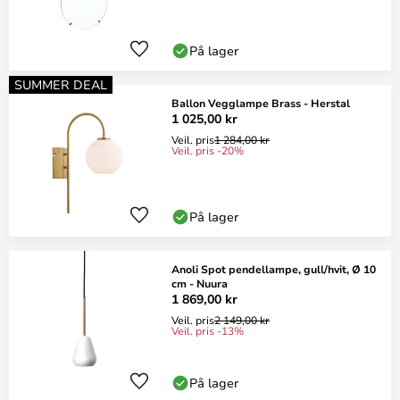
På lager
SUMMER DEAL
Ballon Vegglampe Brass - Herstal
1 025,00 kr
Veil. pris
1 284,00 kr
Veil. pris -20%
På lager
Anoli Spot pendellampe, gull/hvit, Ø 10
cm - Nuura
1 869,00 kr
Veil. pris
2 149,00 kr
Veil. pris -13%
På lager