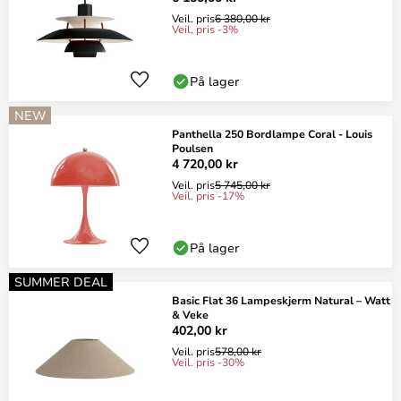
Veil. pris
6 380,00 kr
Veil. pris -3%
På lager
NEW
Panthella 250 Bordlampe Coral - Louis
Poulsen
4 720,00 kr
Veil. pris
5 745,00 kr
Veil. pris -17%
På lager
SUMMER DEAL
Basic Flat 36 Lampeskjerm Natural – Watt
& Veke
402,00 kr
Veil. pris
578,00 kr
Veil. pris -30%