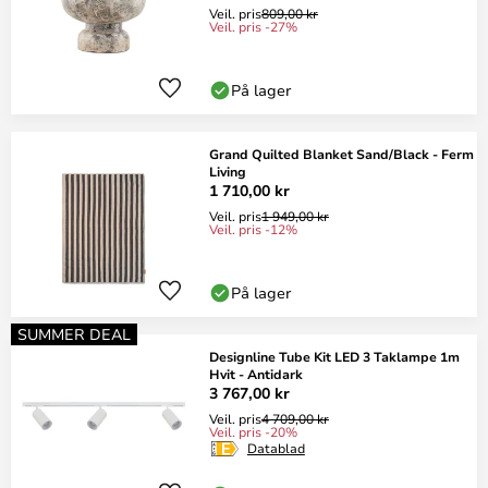
Veil. pris
809,00 kr
Veil. pris -27%
På lager
Grand Quilted Blanket Sand/Black - Ferm
Living
1 710,00 kr
Veil. pris
1 949,00 kr
Veil. pris -12%
På lager
SUMMER DEAL
Designline Tube Kit LED 3 Taklampe 1m
Hvit - Antidark
3 767,00 kr
Veil. pris
4 709,00 kr
Veil. pris -20%
Datablad