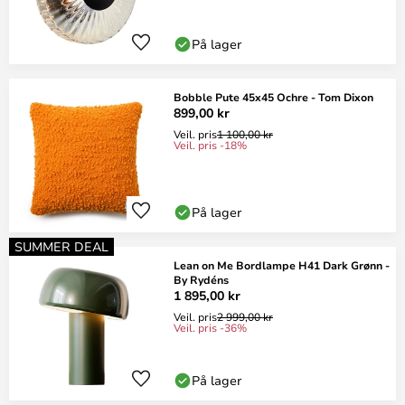
På lager
Bobble Pute 45x45 Ochre - Tom Dixon
899,00 kr
Veil. pris
1 100,00 kr
Veil. pris -18%
På lager
SUMMER DEAL
Lean on Me Bordlampe H41 Dark Grønn -
By Rydéns
1 895,00 kr
Veil. pris
2 999,00 kr
Veil. pris -36%
På lager