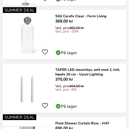
SUMMER DEAL
Still Carafe Clear - Ferm Living
369,00 kr
Veil. pris
465,00 kr
Veil. pris -20%
På lager
TAPER LED-stearinlys, sett med 2, hvit,
høyde 20 cm - Uyuni Lighting
370,00 kr
Veil. pris
404,00 kr
Veil. pris -8%
På lager
SUMMER DEAL
Pivot Shower Curtain Blue - HAY
690,00 kr