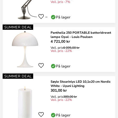
Veil. pris -7%
På lager
SUMMER DEAL
Panthella 250 PORTABLE batteridrevet
lampe Opal - Louis Poulsen
4 721,00 kr
Veil. pris
6 095,00 kr
Veil. pris -22%
På lager
SUMMER DEAL
Søyle Stearinlys LED 10,1x20 cm Nordic
White - Uyuni Lighting
301,00 kr
Veil. pris
389,00 kr
Veil. pris -22%
På lager