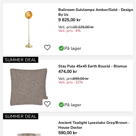
Ballroom Gulvlampe Amber/Gold - Design
By Us
9 825,00 kr
Veil. pris
10 225,00 kr
Veil. pris -4%
På lager
SUMMER DEAL
Stay Pute 45x45 Earth Bouclé - Blomus
474,00 kr
Veil. pris
699,00 kr
Veil. pris -32%
På lager
SUMMER DEAL
Ancient Tealight Lysestake Grey/Brown -
House Doctor
590,00 kr