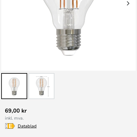
Gå
69,00 kr
til
inkl. mva.
begynnelsen
Datablad
av
bildegalleri