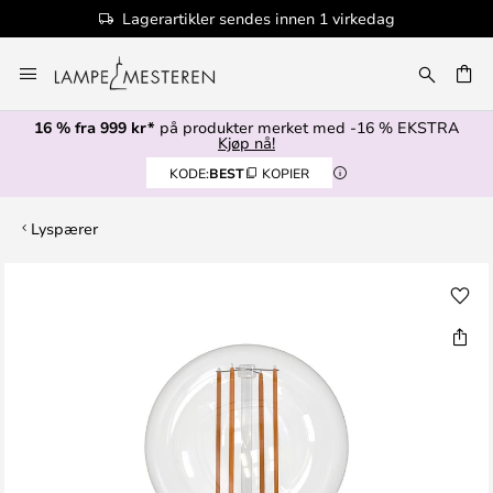
Lagerartikler sendes innen 1 virkedag
Hopp
til
innhold
16 % fra 999 kr*
på produkter merket med -16 % EKSTRA
Kjøp nå!
KODE:
BEST
KOPIER
Lyspærer
Gå
til
slutten
av
bildegalleri