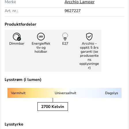
Merke
Arcchio Lamper
Art. nr.:
9627227
Produktfordeler
Dimmbar
Energieffek
E27
Arcchio –
tiv og
opptil 5 års
holdbar
garanti (se
produsente
ns
opplysninge
r)
Lysstrøm (i lumen)
Varmhvit
Universalhvit
Dagslys
2700 Kelvin
Lysstyrke