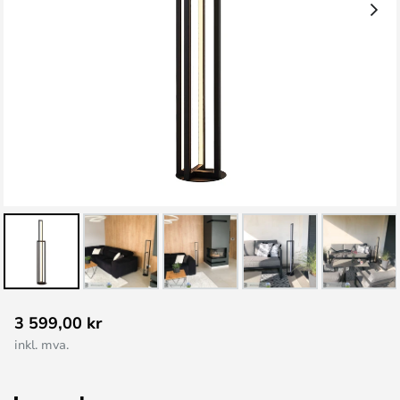
Gå
3 599,00 kr
til
inkl. mva.
begynnelsen
av
bildegalleri