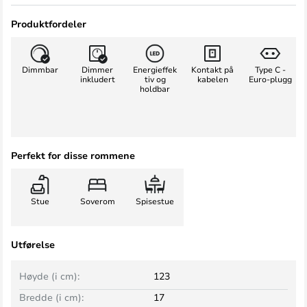
Produktfordeler
Dimmbar
Dimmer
Energieffek
Kontakt på
Type C -
inkludert
tiv og
kabelen
Euro-plugg
holdbar
Perfekt for disse rommene
Stue
Soverom
Spisestue
Utførelse
Høyde (i cm):
123
Bredde (i cm):
17