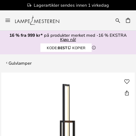
Lagerartikler sendes innen 1 virkedag
Hopp
til
innhold
16 % fra 999 kr*
på produkter merket med -16 % EKSTRA
Kjøp nå!
KODE:
BEST
KOPIER
Gulvlamper
Gå
til
slutten
av
bildegalleri