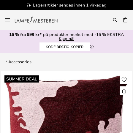
Lagerartikler sendes innen 1 virkedag
Hopp
til
innhold
16 % fra 999 kr*
på produkter merket med -16 % EKSTRA
Kjøp nå!
KODE:
BEST
KOPIER
Accessories
Gå
SUMMER DEAL
til
slutten
av
bildegalleri