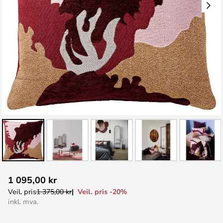
Gå
1 095,00 kr
til
Veil. pris -20%
Veil. pris
1 375,00 kr
begynnelsen
inkl. mva.
av
bildegalleri