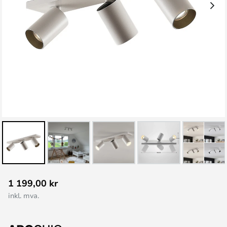
Gå
1 199,00 kr
til
inkl. mva.
begynnelsen
av
bildegalleri