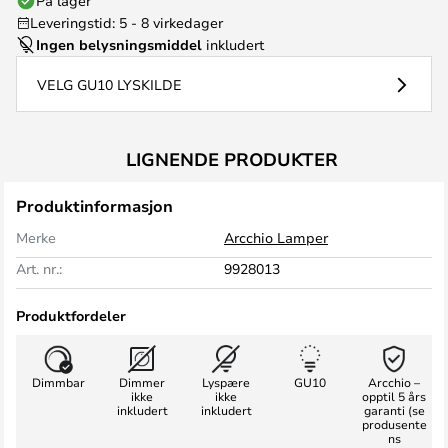
På lager
Leveringstid: 5 - 8 virkedager
Ingen belysningsmiddel
inkludert
VELG GU10 LYSKILDE
LIGNENDE PRODUKTER
Produktinformasjon
Merke
Arcchio Lamper
Art. nr.:
9928013
Produktfordeler
Dimmbar
Dimmer
Lyspære
GU10
Arcchio –
ikke
ikke
opptil 5 års
inkludert
inkludert
garanti (se
produsente
ns