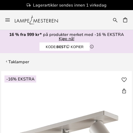
Lagerartikler sendes innen 1 virkedag
Hopp
til
innhold
16 % fra 999 kr*
på produkter merket med -16 % EKSTRA
Kjøp nå!
KODE:
BEST
KOPIER
Taklamper
Gå
-16% EKSTRA
til
slutten
av
bildegalleri