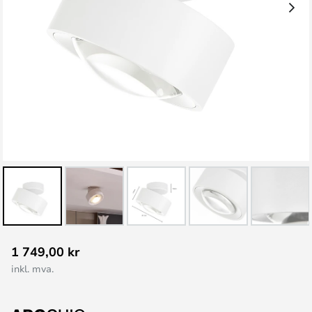
Gå
1 749,00 kr
til
inkl. mva.
begynnelsen
av
bildegalleri