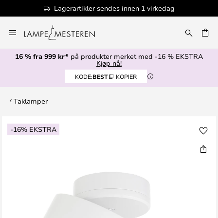
Lagerartikler sendes innen 1 virkedag
Hopp
til
innhold
16 % fra 999 kr*
på produkter merket med -16 % EKSTRA
Kjøp nå!
KODE:
BEST
KOPIER
Taklamper
Gå
-16% EKSTRA
til
slutten
av
bildegalleri