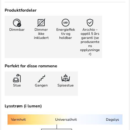
Produktfordeler
Dimmbar
Dimmer
Energieffek
Arcchio –
ikke
tiv og
opptil 5 års
inkludert
holdbar
garanti (se
produsente
ns
opplysninge
r)
Perfekt for disse rommene
Stue
Gangen
Spisestue
Lysstrøm (i lumen)
Varmhvit
Universalhvit
Dagslys