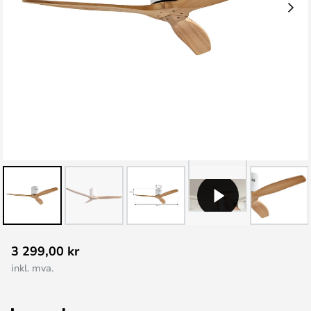
Gå
3 299,00 kr
til
inkl. mva.
begynnelsen
av
bildegalleri