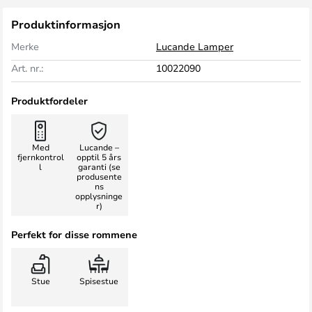
Produktinformasjon
Merke
Lucande Lamper
Art. nr.:
10022090
Produktfordeler
Med
Lucande –
fjernkontrol
opptil 5 års
l
garanti (se
produsente
ns
opplysninge
r)
Perfekt for disse rommene
Stue
Spisestue