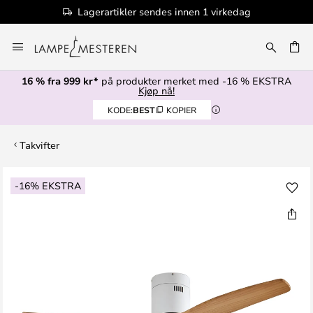
Lagerartikler sendes innen 1 virkedag
Hopp
til
innhold
16 % fra 999 kr*
på produkter merket med -16 % EKSTRA
Kjøp nå!
KODE:
BEST
KOPIER
Takvifter
Gå
-16% EKSTRA
til
slutten
av
bildegalleri