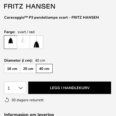
Caravaggio™ P3 pendellampe svart - FRITZ HANSEN
Farge:
svart / rød
Diameter (i cm):
40 cm
16 cm
25 cm
40 cm
1
LEGG I HANDLEKURV
30 dagers returrett
Informasjon om levering