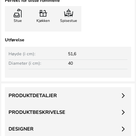
Perfekt for disse rommene
Stue
Kjøkken
Spisestue
Utførelse
Høyde (i cm):
51,6
Diameter (i cm):
40
PRODUKTDETALJER
PRODUKTBESKRIVELSE
DESIGNER