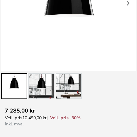
Gå
7 285,00 kr
til
Veil. pris -30%
Veil. pris
10 499,00 kr
begynnelsen
inkl. mva.
av
bildegalleri