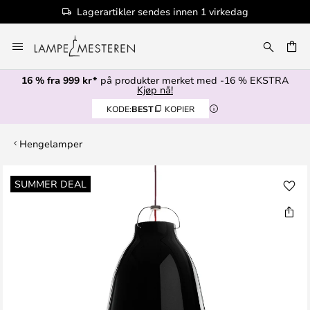
Lagerartikler sendes innen 1 virkedag
Hopp
til
innhold
16 % fra 999 kr*
på produkter merket med -16 % EKSTRA
Kjøp nå!
KODE:
BEST
KOPIER
Hengelamper
Gå
SUMMER DEAL
til
slutten
av
bildegalleri