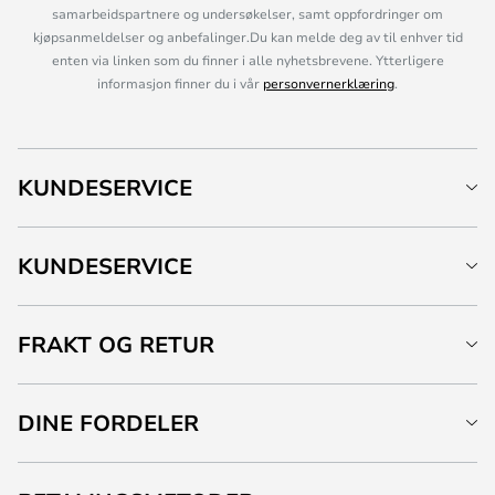
samarbeidspartnere og undersøkelser, samt oppfordringer om
kjøpsanmeldelser og anbefalinger.Du kan melde deg av til enhver tid
enten via linken som du finner i alle nyhetsbrevene. Ytterligere
informasjon finner du i vår
personvernerklæring
.
KUNDESERVICE
KUNDESERVICE
FRAKT OG RETUR
DINE FORDELER