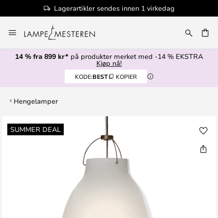
Lagerartikler sendes innen 1 virkedag
Hopp
til
innhold
14 % fra 899 kr*
på produkter merket med -14 % EKSTRA
Kjøp nå!
KODE:
BEST
KOPIER
Hengelamper
Gå
SUMMER DEAL
til
slutten
av
bildegalleri