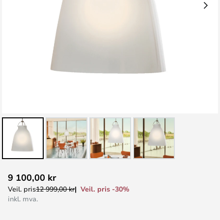
Gå
9 100,00 kr
til
Veil. pris -30%
Veil. pris
12 999,00 kr
begynnelsen
inkl. mva.
av
bildegalleri