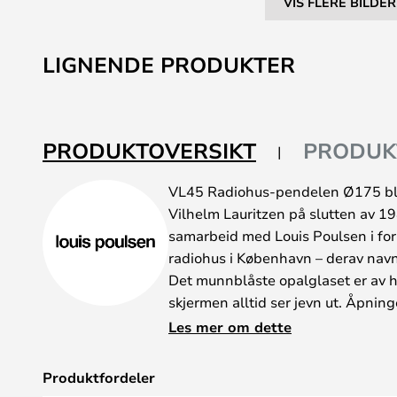
VIS FLERE BILDER
Gå
til
LIGNENDE PRODUKTER
begynnelsen
av
bildegalleri
PRODUKTOVERSIKT
PRODUK
VL45 Radiohus-pendelen Ø175 ble
Vilhelm Lauritzen på slutten av 194
samarbeid med Louis Poulsen i f
radiohus i København – derav nav
Det munnblåste opalglaset er av hø
skjermen alltid ser jevn ut. Åpnin
konsentrert lys, samtidig som det s
Les mer om dette
Den vakre pendellampen egner se
over spisebordet og til å lyse opp 
Produktfordeler
Den elegante pendellampen har en