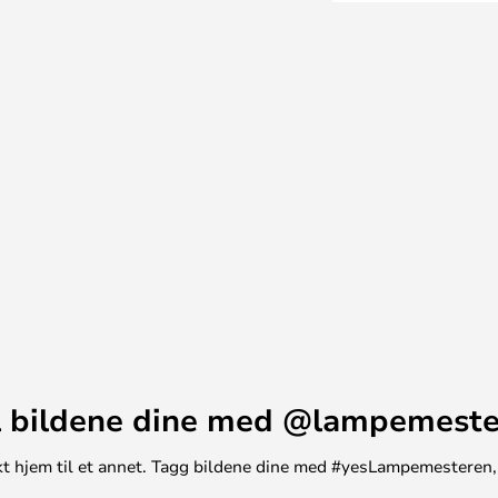
r messing fortsatt er
en hvite glasskjermen får lampen
passer til de fleste hjem og
 stilen.
amme enkle design
 bildene dine med @lampemest
unikt hjem til et annet. Tagg bildene dine med #yesLampemesteren,