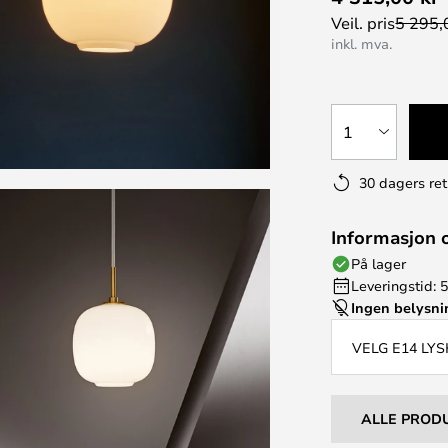
Veil. pris
5 295,
inkl. mva.
1
30 dagers ret
Informasjon 
På lager
Leveringstid: 5
Ingen belysn
VELG E14 LYS
ALLE PROD