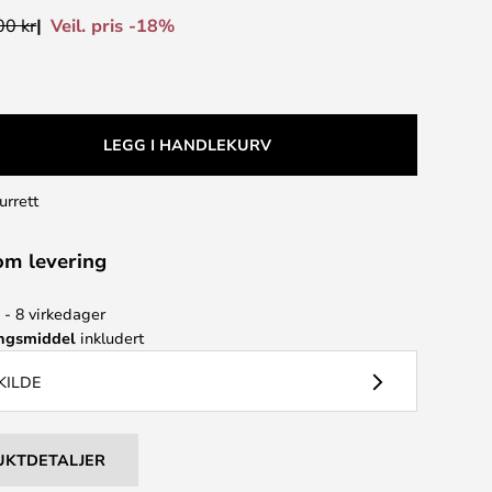
Veil. pris -18%
00 kr
LEGG I HANDLEKURV
urrett
om levering
 - 8 virkedager
ingsmiddel
inkludert
KILDE
UKTDETALJER