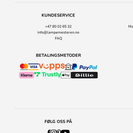
KUNDESERVICE
+47 80 02 65 32
Ma
info@lampemesteren.no
FAQ
BETALINGSMETODER
FØLG OSS PÅ