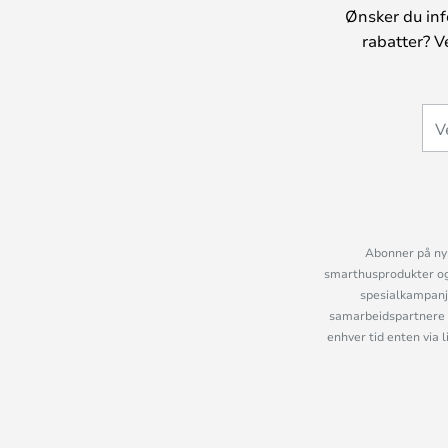
Ønsker du inf
rabatter? V
Abonner på nyh
smarthusprodukter og 
spesialkampanje
samarbeidspartnere 
enhver tid enten via 