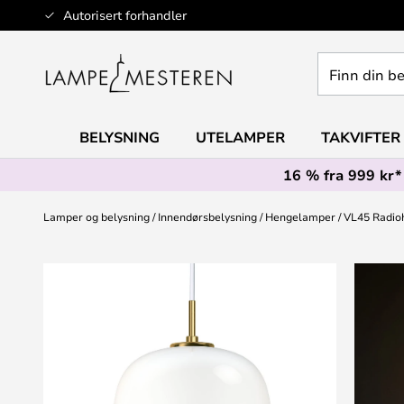
Hopp
Autorisert forhandler
til
innhold
Finn
din
belysning
BELYSNING
UTELAMPER
TAKVIFTER
16 % fra 999 kr*
Lamper og belysning
Innendørsbelysning
Hengelamper
VL45 Radioh
Gå
til
slutten
av
bildegalleri