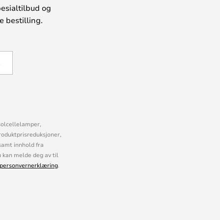
esialtilbud og
 bestilling.
Å
solcellelamper,
roduktprisreduksjoner,
samt innhold fra
kan melde deg av til
personvernerklæring
.