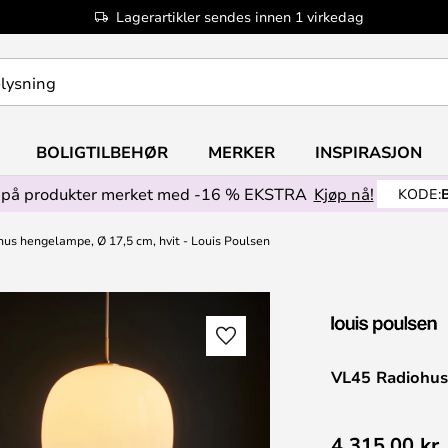
Lagerartikler sendes innen 1 virkedag
BOLIGTILBEHØR
MERKER
INSPIRASJON
på produkter merket med -16 % EKSTRA
Kjøp nå!
KODE:
us hengelampe, Ø 17,5 cm, hvit - Louis Poulsen
VL45 Radiohus 
4 315,00 kr