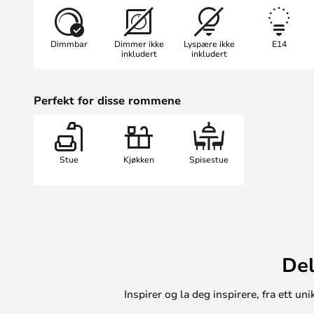
perfekt inn i moderne interiør, hvo
representert. I kombinasjon med d
Dimmbar
Dimmer ikke
Lyspære ikke
E14
et raffinert og unikt utseende som 
inkludert
inkludert
spesielt godt til den enkle nordiske
Se også vegg- og gulvlampen i s
Perfekt for disse rommene
Stue
Kjøkken
Spisestue
Del
Inspirer og la deg inspirere, fra ett 