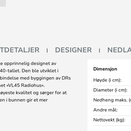
TDETALJER
DESIGNER
NEDLA
 opprinnelig designet av
Dimensjon
0-tallet. Den ble utviklet i
orbindelse med byggingen av DRs
Høyde (i cm):
net «VL45 Radiohus».
Diameter (i cm):
yeste kvalitet og sørger for at
gen i bunnen gir et mer
Nedheng maks. (
pres et diffust lys i omgivelsene.
Andre mål:
g derfor både som belysning
Nettovekt (kg):
mørke hjørner i huset.
 sokkel i messing og passer