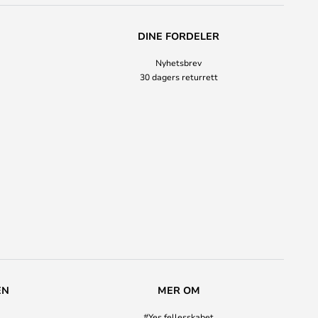
DINE FORDELER
Nyhetsbrev
30 dagers returrett
EN
MER OM
#Yes fellesskabet