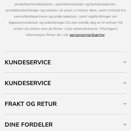
produktprisreduksjoner, spesialkampanjer og kampanjepriser,
produktanbefalinger og nyheter så snart vi mottar dem, samt innhold fra
samarbeidspartnere og undersøkelser, samt oppfordringer om
kjøpsanmeldelser og anbefalinger.Du kan melde deg av til enhver tid
enten via linken som du finner i alle nyhetsbrevene. Ytterligere
informasjon finner du i vår
personvernerklæring
.
KUNDESERVICE
KUNDESERVICE
FRAKT OG RETUR
DINE FORDELER