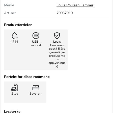
Merke
Louis Poulsen Lamper
Art. nr.:
70037910
Produktfordeler
IP44
USB-
Louis
kontakt
Poulsen –
opptil 5 års
garanti (se
produsente
ns
opplysninge
r)
Perfekt for disse rommene
Stue
Soverom
Lysstyrke