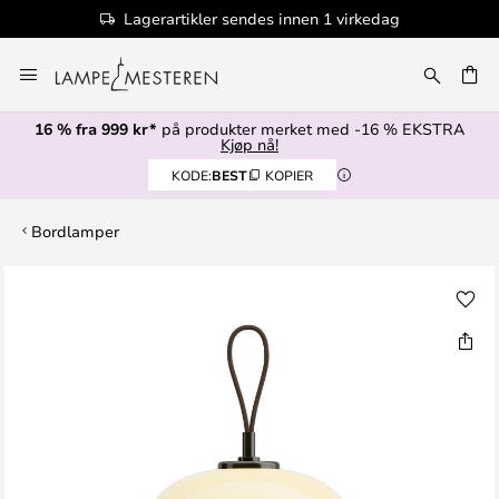
Lagerartikler sendes innen 1 virkedag
Hopp
til
innhold
16 % fra 999 kr*
på produkter merket med -16 % EKSTRA
Kjøp nå!
KODE:
BEST
KOPIER
Bordlamper
Gå
til
slutten
av
bildegalleri