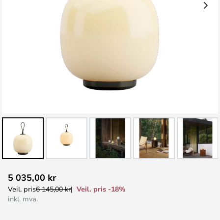
Gå
5 035,00 kr
til
Veil. pris -18%
Veil. pris
6 145,00 kr
begynnelsen
inkl. mva.
av
bildegalleri