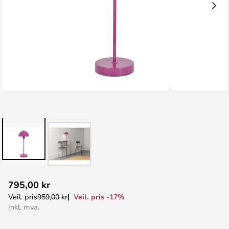
Gå
795,00 kr
til
Veil. pris -17%
Veil. pris
959,00 kr
begynnelsen
inkl. mva.
av
bildegalleri