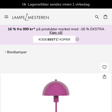
Lagerartikler sendes innen 1 virkedag
Hopp
til
innhold
16 % fra 999 kr*
på produkter merket med -16 % EKSTRA
Kjøp nå!
KODE:
BEST
KOPIER
Bordlamper
Gå
til
slutten
av
bildegalleri