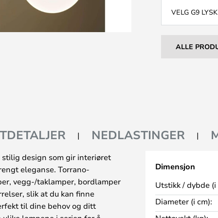
VELG G9 LYSK
ALLE PROD
TDETALJER
NEDLASTINGER
stilig design som gir interiøret
Dimensjon
trengt eleganse. Torrano-
per, vegg-/taklamper, bordlamper
Utstikk / dybde (i
relser, slik at du kan finne
Diameter (i cm):
ekt til dine behov og ditt
 ulike lampene i serien for å
Nettovekt (kg):