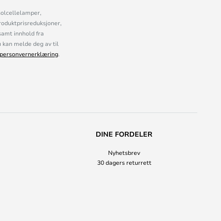
solcellelamper,
roduktprisreduksjoner,
samt innhold fra
kan melde deg av til
personvernerklæring
.
DINE FORDELER
Nyhetsbrev
30 dagers returrett