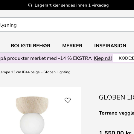
Lagerartikler sendes innen 1 virkedag
BOLIGTILBEHØR
MERKER
INSPIRASJON
på produkter merket med -14 % EKSTRA
Kjøp nå!
KODE:
lampe 13 cm IP44 beige – Globen Lighting
Torrano veggl
1 550,00 kr