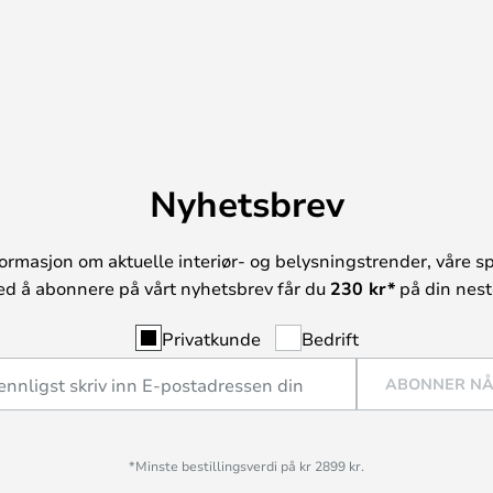
Nyhetsbrev
ormasjon om aktuelle interiør- og belysningstrender, våre sp
ed å abonnere på vårt nyhetsbrev får du
230 kr*
på din neste
Privatkunde
Bedrift
ABONNER N
*Minste bestillingsverdi på kr 2899 kr.