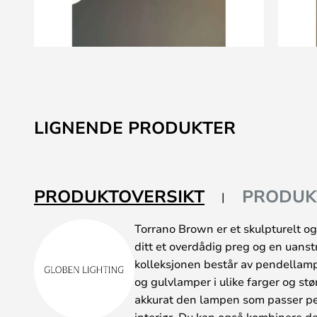
Gå
til
begynnelsen
av
LIGNENDE PRODUKTER
bildegalleri
PRODUKTOVERSIKT
PRODUK
Torrano Brown er et skulpturelt og 
ditt et overdådig preg og en uans
kolleksjonen består av pendellam
og gulvlamper i ulike farger og stør
akkurat den lampen som passer perf
interiør. Du kan også kombinere de