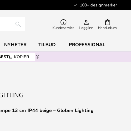
100+ designmerker
SØK
Kundeservice
Logg inn
Handlekurv
NYHETER
TILBUD
PROFESSIONAL
BEST
KOPIER
ampe 13 cm IP44 beige – Globen Lighting