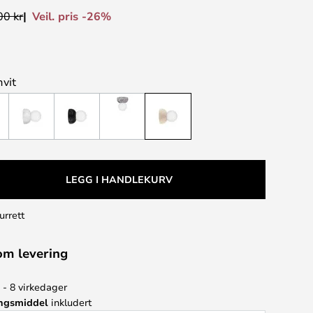
Veil. pris -26%
00 kr
hvit
LEGG I HANDLEKURV
urrett
om levering
 - 8 virkedager
ingsmiddel
inkludert