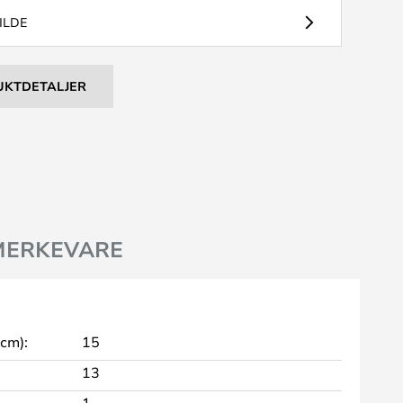
ILDE
UKTDETALJER
MERKEVARE
 cm):
15
13
1