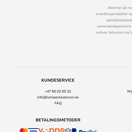
Abonner på nyh
smarthusprodukter og 
spesialkampanje
samarbeidspartnere 
enhver tid enten via 
KUNDESERVICE
+47 80 02 65 32
Ma
info@lampemesteren.no
FAQ
BETALINGSMETODER