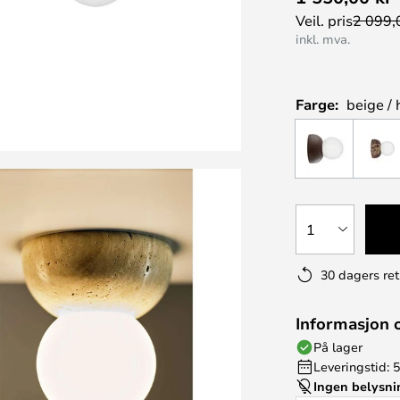
Veil. pris
2 099,
inkl. mva.
Farge:
beige / 
1
30 dagers ret
Informasjon 
På lager
Leveringstid: 5
Ingen belysn