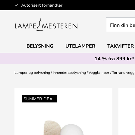
Hopp
Autorisert forhandler
til
innhold
Finn
din
belysning
BELYSNING
UTELAMPER
TAKVIFTER
14 % fra 899 kr*
Lamper og belysning
Innendørsbelysning
Vegglamper
Torrano vegg
Gå
til
SUMMER DEAL
slutten
av
bildegalleri