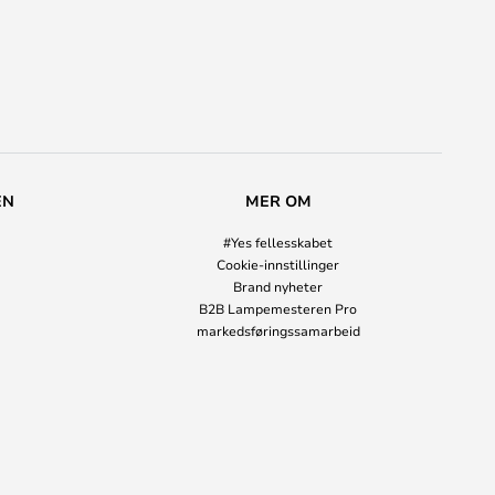
EN
MER OM
#Yes fellesskabet
Cookie-innstillinger
Brand nyheter
B2B Lampemesteren Pro
markedsføringssamarbeid