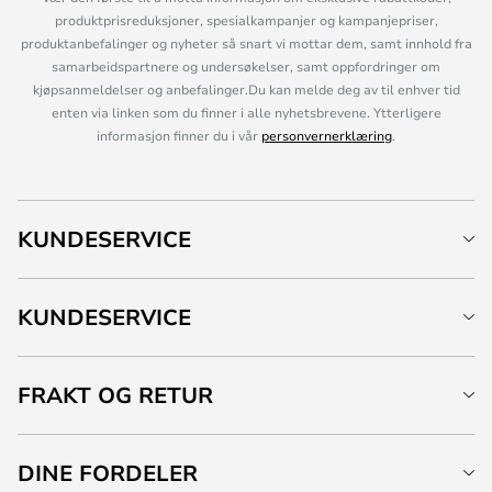
produktprisreduksjoner, spesialkampanjer og kampanjepriser,
produktanbefalinger og nyheter så snart vi mottar dem, samt innhold fra
samarbeidspartnere og undersøkelser, samt oppfordringer om
kjøpsanmeldelser og anbefalinger.Du kan melde deg av til enhver tid
enten via linken som du finner i alle nyhetsbrevene. Ytterligere
informasjon finner du i vår
personvernerklæring
.
KUNDESERVICE
KUNDESERVICE
FRAKT OG RETUR
DINE FORDELER