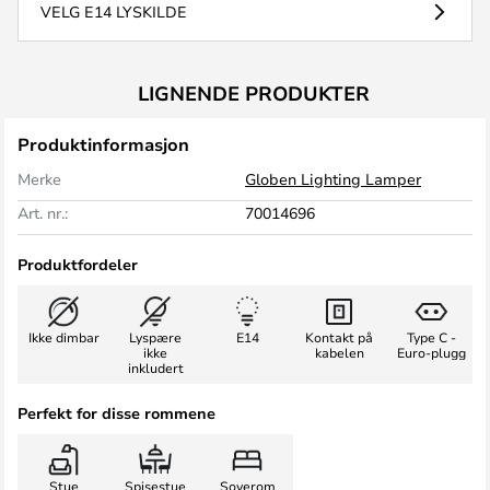
VELG E14 LYSKILDE
LIGNENDE PRODUKTER
Produktinformasjon
Merke
Globen Lighting Lamper
Art. nr.:
70014696
Produktfordeler
Ikke dimbar
Lyspære
E14
Kontakt på
Type C -
ikke
kabelen
Euro-plugg
inkludert
Perfekt for disse rommene
Stue
Spisestue
Soverom