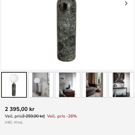
Gå
2 395,00 kr
til
Veil. pris -26%
Veil. pris
3 259,00 kr
begynnelsen
inkl. mva.
av
bildegalleri