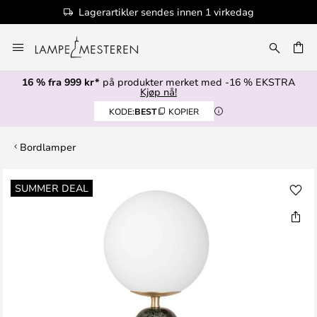
Lagerartikler sendes innen 1 virkedag
Hopp
til
innhold
16 % fra 999 kr*
på produkter merket med -16 % EKSTRA
Kjøp nå!
KODE:
BEST
KOPIER
Bordlamper
Gå
SUMMER DEAL
til
slutten
av
bildegalleri