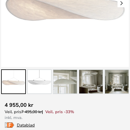
Gå
4 955,00 kr
til
Veil. pris -33%
Veil. pris
7 495,00 kr
begynnelsen
inkl. mva.
av
Datablad
bildegalleri