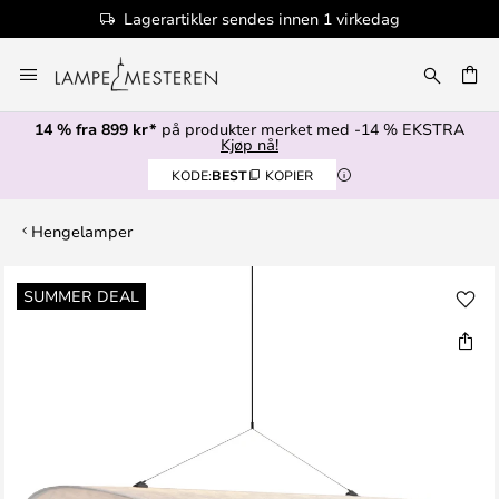
Lagerartikler sendes innen 1 virkedag
Hopp
til
innhold
14 % fra 899 kr*
på produkter merket med -14 % EKSTRA
Kjøp nå!
KODE:
BEST
KOPIER
Hengelamper
Gå
SUMMER DEAL
til
slutten
av
bildegalleri