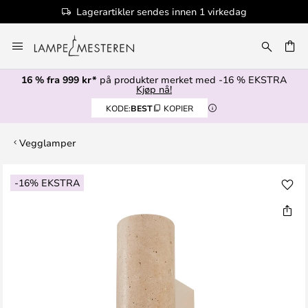
Lagerartikler sendes innen 1 virkedag
Hopp
til
innhold
16 % fra 999 kr*
på produkter merket med -16 % EKSTRA
Kjøp nå!
KODE:
BEST
KOPIER
Vegglamper
Gå
-16% EKSTRA
til
slutten
av
bildegalleri