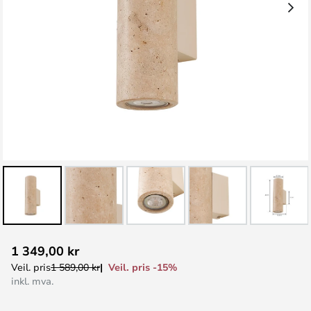
Gå
1 349,00 kr
til
Veil. pris -15%
Veil. pris
1 589,00 kr
begynnelsen
inkl. mva.
av
bildegalleri