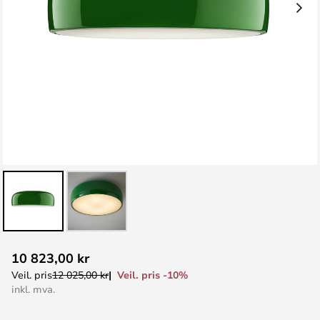
Gå
10 823,00 kr
til
Veil. pris -10%
Veil. pris
12 025,00 kr
begynnelsen
inkl. mva.
av
bildegalleri