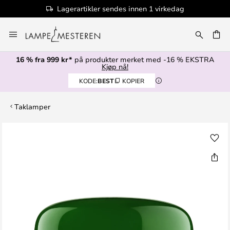
Lagerartikler sendes innen 1 virkedag
Hopp
til
innhold
16 % fra 999 kr*
på produkter merket med -16 % EKSTRA
Kjøp nå!
KODE:
BEST
KOPIER
Taklamper
Gå
til
slutten
av
bildegalleri