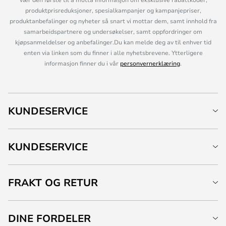
produktprisreduksjoner, spesialkampanjer og kampanjepriser,
produktanbefalinger og nyheter så snart vi mottar dem, samt innhold fra
samarbeidspartnere og undersøkelser, samt oppfordringer om
kjøpsanmeldelser og anbefalinger.Du kan melde deg av til enhver tid
enten via linken som du finner i alle nyhetsbrevene. Ytterligere
informasjon finner du i vår
personvernerklæring
.
KUNDESERVICE
KUNDESERVICE
FRAKT OG RETUR
DINE FORDELER