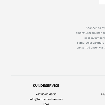
Abonner på nyh
smarthusprodukter og 
spesialkampanje
samarbeidspartnere 
enhver tid enten via 
KUNDESERVICE
+47 80 02 65 32
Ma
info@lampemesteren.no
FAQ