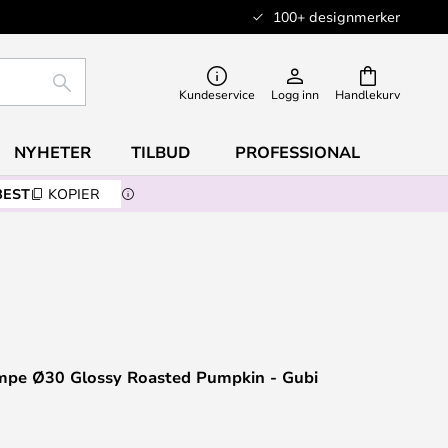
100+ designmerker
SØK
Kundeservice
Logg inn
Handlekurv
NYHETER
TILBUD
PROFESSIONAL
BEST
KOPIER
mpe Ø30 Glossy Roasted Pumpkin - Gubi