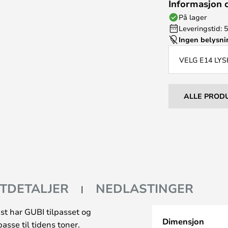
Informasjon 
På lager
Leveringstid: 5
Ingen belysn
VELG E14 LYS
ALLE PROD
TDETALJER
NEDLASTINGER
st har GUBI tilpasset og
Dimensjon
asse til tidens toner.