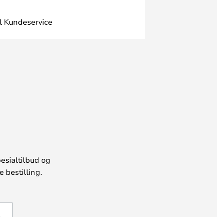
l Kundeservice
esialtilbud og
 bestilling.
Å