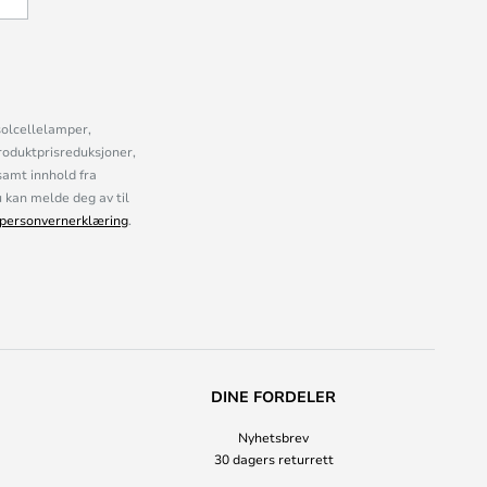
solcellelamper,
roduktprisreduksjoner,
samt innhold fra
kan melde deg av til
personvernerklæring
.
DINE FORDELER
Nyhetsbrev
30 dagers returrett