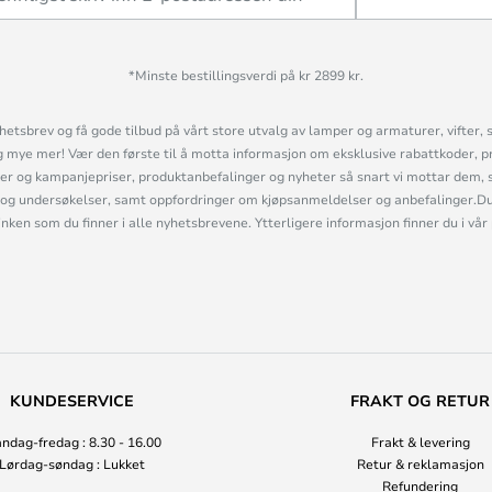
*Minste bestillingsverdi på kr 2899 kr.
etsbrev og få gode tilbud på vårt store utvalg av lamper og armaturer, vifter, 
mye mer! Vær den første til å motta informasjon om eksklusive rabattkoder, p
r og kampanjepriser, produktanbefalinger og nyheter så snart vi mottar dem, 
og undersøkelser, samt oppfordringer om kjøpsanmeldelser og anbefalinger.Du 
linken som du finner i alle nyhetsbrevene. Ytterligere informasjon finner du i vår
KUNDESERVICE
FRAKT OG RETUR
ndag-fredag : 8.30 - 16.00
Frakt & levering
Lørdag-søndag : Lukket
Retur & reklamasjon
Refundering