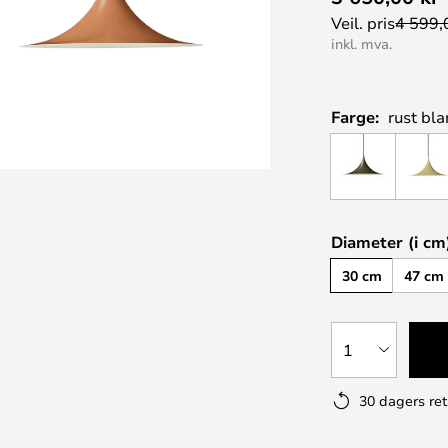
Veil. pris
4 599,
inkl. mva.
Farge:
rust bl
Diameter (i cm
30 cm
47 cm
1
30 dagers ret