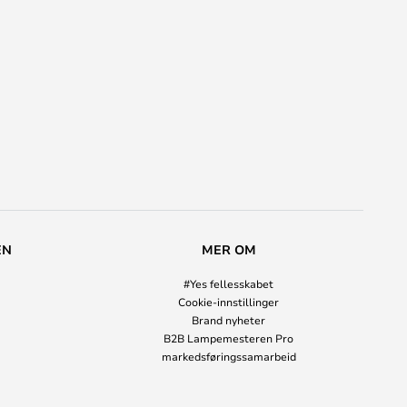
EN
MER OM
#Yes fellesskabet
Cookie-innstillinger
Brand nyheter
B2B Lampemesteren Pro
markedsføringssamarbeid