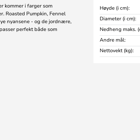
r kommer i farger som
Høyde (i cm):
er. Roasted Pumpkin, Fennel
Diameter (i cm):
nye nyansene - og de jordnære,
passer perfekt både som
Nedheng maks. (
renge, strømlinjeformede
Andre mål:
iske klassiske syttitallshjemmet.
Nettovekt (kg):
en som du allerede kjenner fra
formen og det diffuse, konforme
nstakademiets Arkitektskole da
 1968..