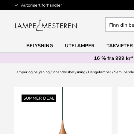
Hopp
Autorisert forhandler
til
innhold
Finn
din
belysning
BELYSNING
UTELAMPER
TAKVIFTER
16 % fra 999 kr*
Lamper og belysning
Innendørsbelysning
Hengelamper
Semi pende
Gå
til
SUMMER DEAL
slutten
av
bildegalleri