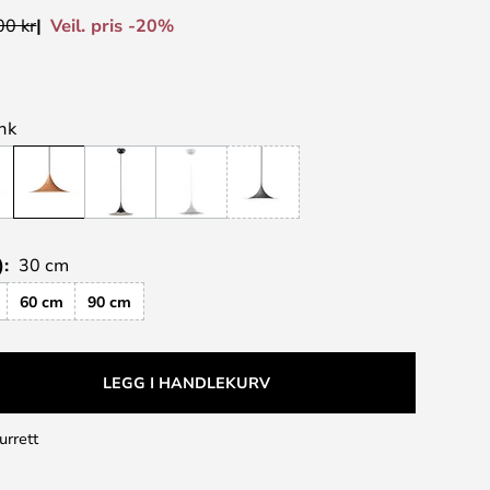
Veil. pris -20%
00 kr
ank
):
30 cm
60 cm
90 cm
LEGG I HANDLEKURV
urrett