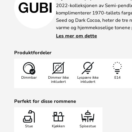
2022-kolleksjonen av Semi-pendle
komplimenterer 1970-tallets farg
Seed og Dark Cocoa, heter de tre 
varme og hjemmekoselige tonene 
kontrasterende elementer i det st
Les mer om dette
interiøret, så vel som i det tidstyp
Lampen har den samme vakre form
Produktfordeler
Semi-pendlene - den vakre buede 
lyset som vant førsteprisen på Ku
lampen ble designet første gang i
Dimmbar
Dimmer ikke
Lyspære ikke
E14
inkludert
inkludert
Perfekt for disse rommene
Stue
Kjøkken
Spisestue