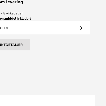
om levering
 - 8 virkedager
ingsmiddel
inkludert
KILDE
UKTDETALJER