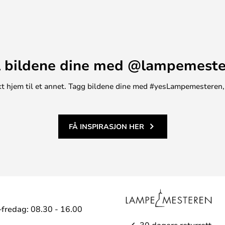
 bildene dine med @lampemest
unikt hjem til et annet. Tagg bildene dine med #yesLampemesteren,
FÅ INSPIRASJON HER
fredag: 08.30 - 16.00
30 dagers returrett