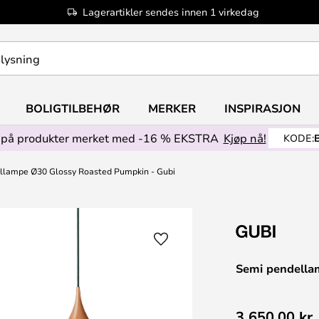
Lagerartikler sendes innen 1 virkedag
BOLIGTILBEHØR
MERKER
INSPIRASJON
på produkter merket med -16 % EKSTRA
Kjøp nå!
KODE:
llampe Ø30 Glossy Roasted Pumpkin - Gubi
Semi pendella
3 650,00 kr