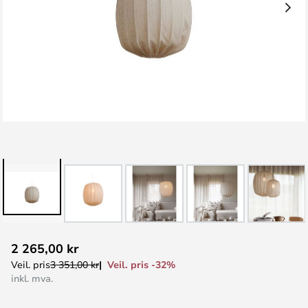
Gå
2 265,00 kr
til
Veil. pris -32%
Veil. pris
3 351,00 kr
begynnelsen
inkl. mva.
av
bildegalleri