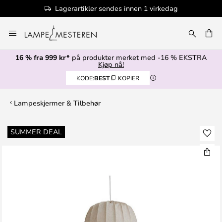
Lagerartikler sendes innen 1 virkedag
Hopp
til
innhold
16 % fra 999 kr*
på produkter merket med -16 % EKSTRA
Kjøp nå!
KODE:
BEST
KOPIER
Lampeskjermer & Tilbehør
Gå
SUMMER DEAL
til
slutten
av
bildegalleri