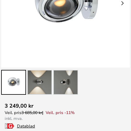
Gå
3 249,00 kr
til
Veil. pris -11%
Veil. pris
3 685,00 kr
begynnelsen
inkl. mva.
av
Datablad
bildegalleri