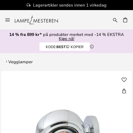
Lagerartikler sendes innen 1 virkedag
Hopp
til
innhold
14 % fra 899 kr*
på produkter merket med -14 % EKSTRA
Kjøp nå!
KODE:
BEST
KOPIER
Vegglamper
Gå
til
slutten
av
bildegalleri