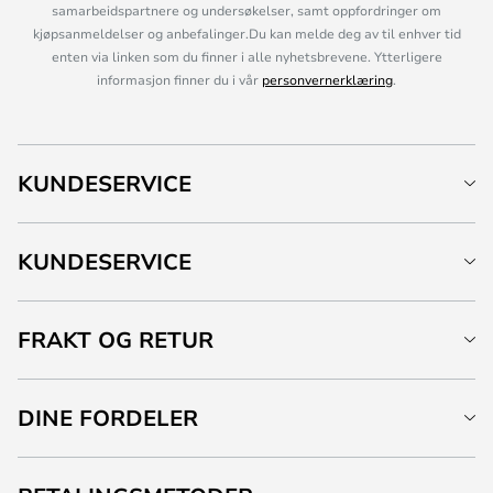
samarbeidspartnere og undersøkelser, samt oppfordringer om
kjøpsanmeldelser og anbefalinger.Du kan melde deg av til enhver tid
enten via linken som du finner i alle nyhetsbrevene. Ytterligere
informasjon finner du i vår
personvernerklæring
.
KUNDESERVICE
KUNDESERVICE
FRAKT OG RETUR
DINE FORDELER