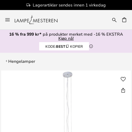
Lagerartikler sendes innen 1 virkedag
Hopp
til
innhold
16 % fra 999 kr*
på produkter merket med -16 % EKSTRA
Kjøp nå!
KODE:
BEST
KOPIER
Hengelamper
Gå
til
slutten
av
bildegalleri