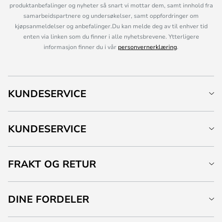
produktanbefalinger og nyheter så snart vi mottar dem, samt innhold fra
samarbeidspartnere og undersøkelser, samt oppfordringer om
kjøpsanmeldelser og anbefalinger.Du kan melde deg av til enhver tid
enten via linken som du finner i alle nyhetsbrevene. Ytterligere
informasjon finner du i vår
personvernerklæring
.
KUNDESERVICE
KUNDESERVICE
FRAKT OG RETUR
DINE FORDELER