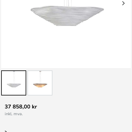
Gå
37 858,00 kr
til
inkl. mva.
begynnelsen
av
bildegalleri