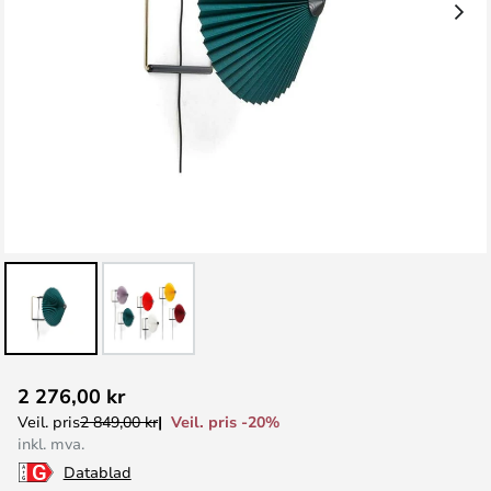
Gå
2 276,00 kr
til
Veil. pris -20%
Veil. pris
2 849,00 kr
begynnelsen
inkl. mva.
av
Datablad
bildegalleri