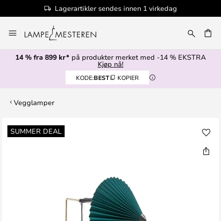
Lagerartikler sendes innen 1 virkedag
Hopp
til
innhold
14 % fra 899 kr*
på produkter merket med -14 % EKSTRA
Kjøp nå!
KODE:
BEST
KOPIER
Vegglamper
Gå
SUMMER DEAL
til
slutten
av
bildegalleri