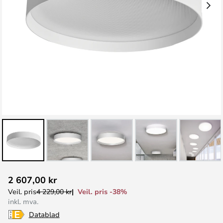
Gå
2 607,00 kr
til
Veil. pris -38%
Veil. pris
4 229,00 kr
begynnelsen
inkl. mva.
av
Datablad
bildegalleri