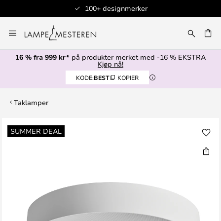
100+ designmerker
Hopp
til
innhold
16 % fra 999 kr*
på produkter merket med -16 % EKSTRA
Kjøp nå!
KODE:
BEST
KOPIER
Taklamper
Gå
SUMMER DEAL
til
slutten
av
bildegalleri