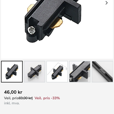
Gå
46,00 kr
til
Veil. pris -33%
Veil. pris
69,00 kr
begynnelsen
inkl. mva.
av
bildegalleri