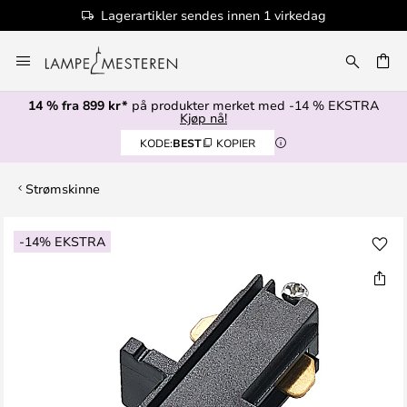
Lagerartikler sendes innen 1 virkedag
Hopp
til
innhold
14 % fra 899 kr*
på produkter merket med -14 % EKSTRA
Kjøp nå!
KODE:
BEST
KOPIER
Strømskinne
Gå
-14% EKSTRA
til
slutten
av
bildegalleri