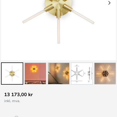
Gå
13 173,00 kr
til
inkl. mva.
begynnelsen
av
bildegalleri