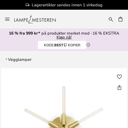
Lagerartikler sendes innen 1 virkedag
Hopp
til
innhold
16 % fra 999 kr*
på produkter merket med -16 % EKSTRA
Kjøp nå!
KODE:
BEST
KOPIER
Vegglamper
Gå
til
slutten
av
bildegalleri