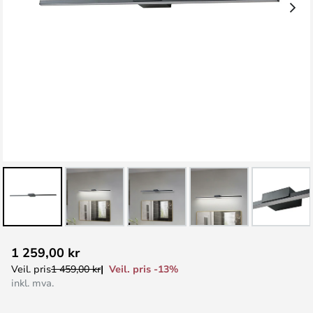
Gå
1 259,00 kr
til
Veil. pris -13%
Veil. pris
1 459,00 kr
begynnelsen
inkl. mva.
av
bildegalleri