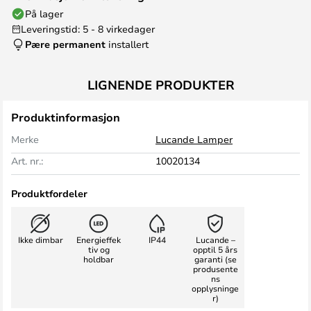
På lager
Leveringstid: 5 - 8 virkedager
Pære permanent
installert
LIGNENDE PRODUKTER
Produktinformasjon
Merke
Lucande Lamper
Art. nr.:
10020134
Produktfordeler
Ikke dimbar
Energieffek
IP44
Lucande –
tiv og
opptil 5 års
holdbar
garanti (se
produsente
ns
opplysninge
r)