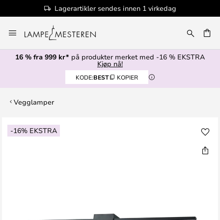
Lagerartikler sendes innen 1 virkedag
Hopp
til
innhold
16 % fra 999 kr*
på produkter merket med -16 % EKSTRA
Kjøp nå!
KODE:
BEST
KOPIER
Vegglamper
Gå
-16% EKSTRA
til
slutten
av
bildegalleri