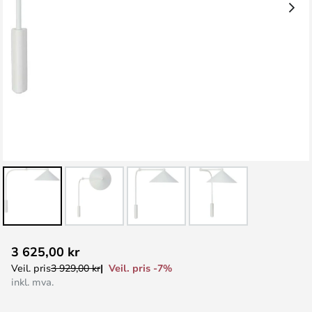
Gå
3 625,00 kr
til
Veil. pris -7%
Veil. pris
3 929,00 kr
begynnelsen
inkl. mva.
av
bildegalleri