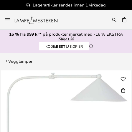
Lagerartikler sendes innen 1 virkedag
Hopp
til
innhold
16 % fra 999 kr*
på produkter merket med -16 % EKSTRA
Kjøp nå!
KODE:
BEST
KOPIER
Vegglamper
Gå
til
slutten
av
bildegalleri