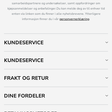
samarbeidspartnere og undersøkelser, samt oppfordringer om
kjøpsanmeldelser og anbefalinger.Du kan melde deg av til enhver tid
enten via linken som du finner i alle nyhetsbrevene. Ytterligere
informasjon finner du i vår
personvernerklæring
.
KUNDESERVICE
KUNDESERVICE
FRAKT OG RETUR
DINE FORDELER