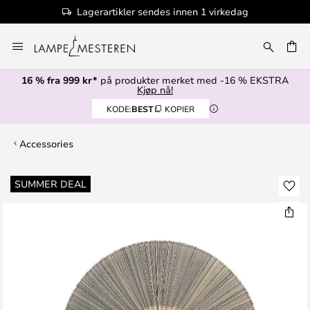
Lagerartikler sendes innen 1 virkedag
Hopp
til
innhold
16 % fra 999 kr*
på produkter merket med -16 % EKSTRA
Kjøp nå!
KODE:
BEST
KOPIER
Accessories
Gå
SUMMER DEAL
til
slutten
av
bildegalleri