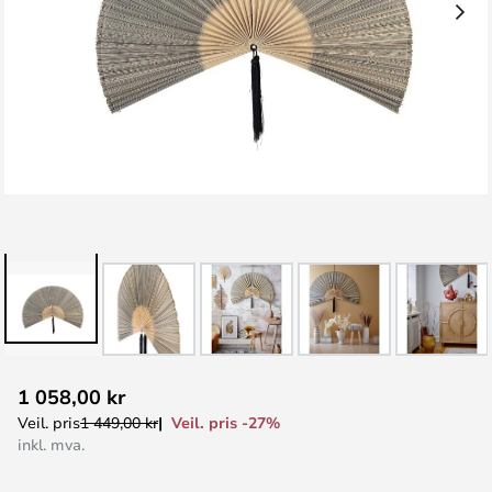
Gå
1 058,00 kr
til
Veil. pris -27%
Veil. pris
1 449,00 kr
begynnelsen
inkl. mva.
av
bildegalleri