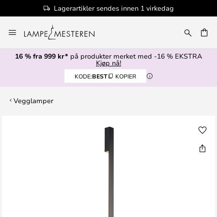
Lagerartikler sendes innen 1 virkedag
Hopp
til
innhold
16 % fra 999 kr*
på produkter merket med -16 % EKSTRA
Kjøp nå!
KODE:
BEST
KOPIER
Vegglamper
Gå
til
slutten
av
bildegalleri