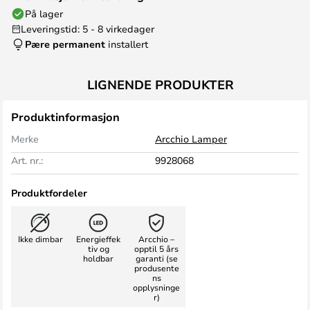
På lager
Leveringstid: 5 - 8 virkedager
Pære permanent
installert
LIGNENDE PRODUKTER
Produktinformasjon
Merke
Arcchio Lamper
Art. nr.:
9928068
Produktfordeler
Ikke dimbar
Energieffek
Arcchio –
tiv og
opptil 5 års
holdbar
garanti (se
produsente
ns
opplysninge
r)