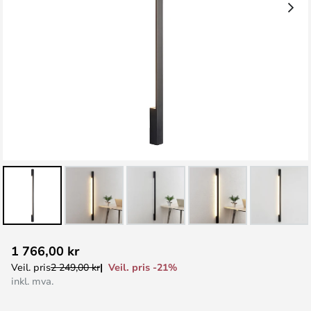
Gå
1 766,00 kr
til
Veil. pris -21%
Veil. pris
2 249,00 kr
begynnelsen
inkl. mva.
av
bildegalleri