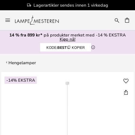
Lagerartikler sendes innen 1 virkedag
Hopp
til
innhold
14 % fra 899 kr*
på produkter merket med -14 % EKSTRA
Kjøp nå!
KODE:
BEST
KOPIER
Hengelamper
Gå
-14% EKSTRA
til
slutten
av
bildegalleri