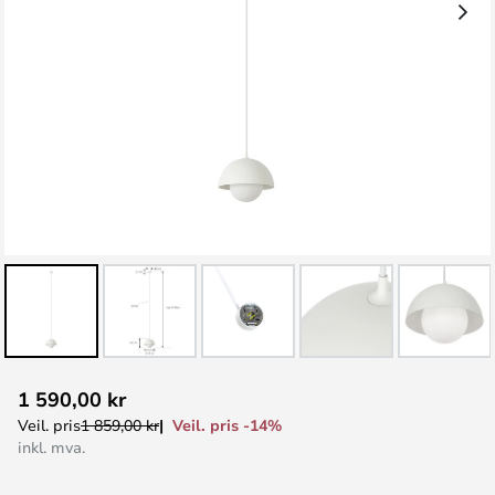
Gå
1 590,00 kr
til
Veil. pris -14%
Veil. pris
1 859,00 kr
begynnelsen
inkl. mva.
av
bildegalleri