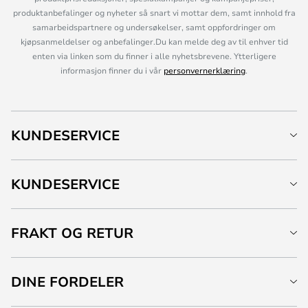
produktanbefalinger og nyheter så snart vi mottar dem, samt innhold fra
samarbeidspartnere og undersøkelser, samt oppfordringer om
kjøpsanmeldelser og anbefalinger.Du kan melde deg av til enhver tid
enten via linken som du finner i alle nyhetsbrevene. Ytterligere
informasjon finner du i vår
personvernerklæring
.
KUNDESERVICE
KUNDESERVICE
FRAKT OG RETUR
DINE FORDELER