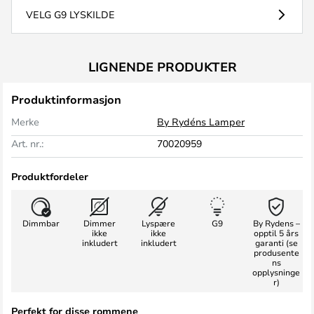
VELG G9 LYSKILDE
LIGNENDE PRODUKTER
Produktinformasjon
Merke
By Rydéns Lamper
Art. nr.:
70020959
Produktfordeler
Dimmbar
Dimmer
Lyspære
G9
By Rydens –
ikke
ikke
opptil 5 års
inkludert
inkludert
garanti (se
produsente
ns
opplysninge
r)
Perfekt for disse rommene