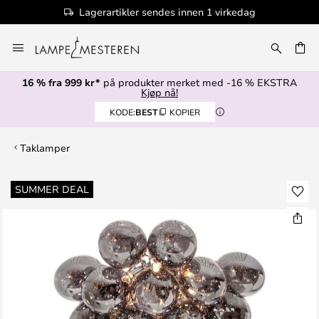
Lagerartikler sendes innen 1 virkedag
Hopp
til
innhold
16 % fra 999 kr*
på produkter merket med -16 % EKSTRA
Kjøp nå!
KODE:
BEST
KOPIER
Taklamper
Gå
SUMMER DEAL
til
slutten
av
bildegalleri