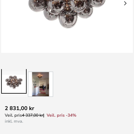
Gå
2 831,00 kr
til
Veil. pris -34%
Veil. pris
4 337,00 kr
begynnelsen
inkl. mva.
av
bildegalleri