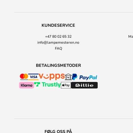
KUNDESERVICE
+47 80 02 65 32
Ma
info@lampemesteren.no
FAQ
BETALINGSMETODER
FØLG OSS PÅ