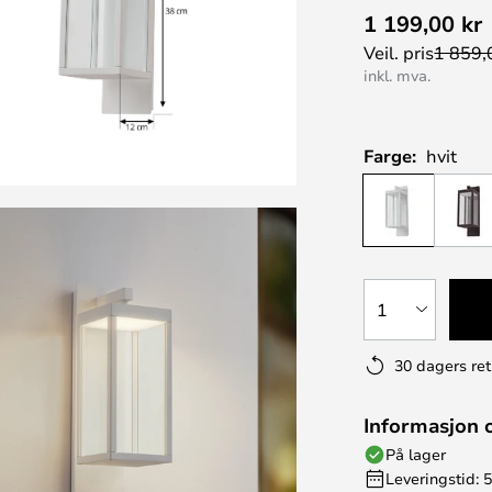
1 199,00 kr
Veil. pris
1 859,
inkl. mva.
Farge:
hvit
1
30 dagers ret
Informasjon 
På lager
Leveringstid: 5