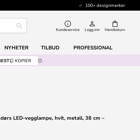
100+ designmerker
SØK
Kundeservice
Logg inn
Handlekurv
NYHETER
TILBUD
PROFESSIONAL
BEST
KOPIER
dørs LED-vegglampe, hvit, metall, 38 cm –