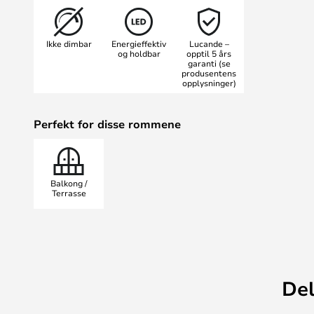
på 16,7 cm er denne lampen kompa
ditt mer innbydende og tryggere 
Ikke dimbar
Energieffektiv
Lucande –
stilfulle utelampen.
og holdbar
opptil 5 års
garanti (se
produsentens
opplysninger)
Perfekt for disse rommene
Balkong /
Terrasse
Del