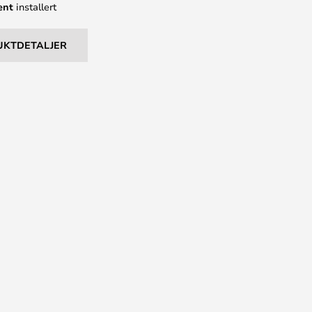
ent
installert
UKTDETALJER