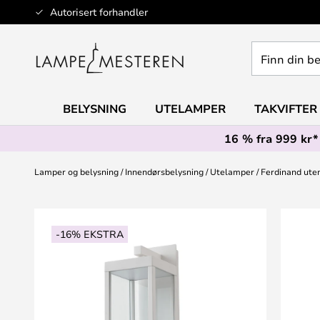
Hopp
Autorisert forhandler
til
innhold
Finn
din
belysning
BELYSNING
UTELAMPER
TAKVIFTER
16 % fra 999 kr*
Lamper og belysning
Innendørsbelysning
Utelamper
Ferdinand ute
Gå
til
-16% EKSTRA
slutten
av
bildegalleri