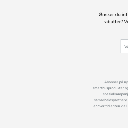
Ønsker du inf
rabatter? V
Abonner på nyh
smarthusprodukter og 
spesialkampanje
samarbeidspartnere 
enhver tid enten via 