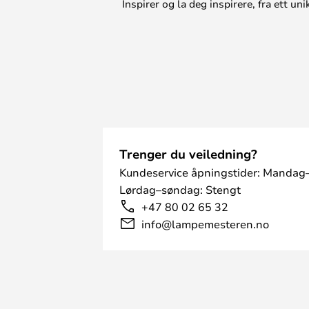
Inspirer og la deg inspirere, fra ett 
Trenger du veiledning?
Kundeservice åpningstider: Mandag–
Lørdag–søndag: Stengt
+47 80 02 65 32
info@lampemesteren.no