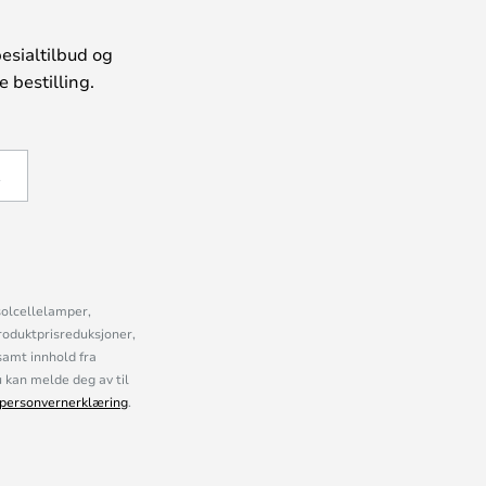
esialtilbud og
 bestilling.
Å
solcellelamper,
roduktprisreduksjoner,
samt innhold fra
kan melde deg av til
personvernerklæring
.