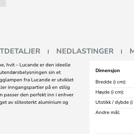
TDETALJER
NEDLASTINGER
, hvit – Lucande er den ideelle
Dimensjon
 utendørsbelysningen sin et
glampen fra Lucande er utviklet
Bredde (i cm):
ller inngangspartier på en stilig
Høyde (i cm):
m passer den perfekt inn i enhver
et av slitesterkt aluminium og
Utstikk / dybde (i
d og motstandsdyktighet mot vær
Andre mål:
ene i klart glass gir den et rent
både til moderne og klassiske
n høyde på 38,0 cm og en dybde