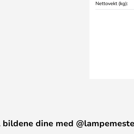
Nettovekt (kg):
kt og effektiv. Gjør uteområdet
med denne funksjonelle og
 bildene dine med @lampemest