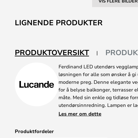
VIS FLERE BILDER
Gå
til
LIGNENDE PRODUKTER
begynnelsen
av
bildegalleri
PRODUKTOVERSIKT
PRODUK
Ferdinand LED utendørs vegglampe
løsningen for alle som ønsker å gi
moderne preg. Denne elegante veg
for å belyse balkonger, terrasser e
måte. Med sin enkle og tidløse for
utendørsinnredning. Lampen er lag
glass, noe som sikrer lang leveti
Les mer om dette
og vind. Den hvite fargen og detalj
og raffinert utseende som passer 
Produktfordeler
hus. Med en bredde på 12,0 cm, e