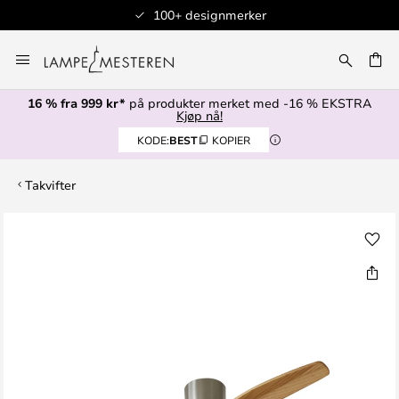
100+ designmerker
Hopp
til
innhold
16 % fra 999 kr*
på produkter merket med -16 % EKSTRA
Kjøp nå!
KODE:
BEST
KOPIER
Takvifter
Gå
til
slutten
av
bildegalleri