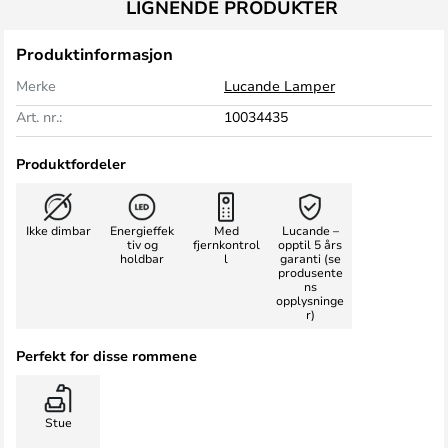
LIGNENDE PRODUKTER
Produktinformasjon
Merke
Lucande Lamper
Art. nr.:
10034435
Produktfordeler
Ikke dimbar
Energieffek
Med
Lucande –
tiv og
fjernkontrol
opptil 5 års
holdbar
l
garanti (se
produsente
ns
opplysninge
r)
Perfekt for disse rommene
Stue