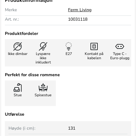
Produktinformasjon
Merke
Ferm Living
Art. nr.:
10031118
Produktfordeler
Ikke dimbar
Lyspære
E27
Kontakt på
Type C -
ikke
kabelen
Euro-plugg
inkludert
Perfekt for disse rommene
Stue
Spisestue
Utførelse
Høyde (i cm):
131