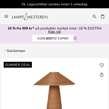
Lagerartikler sendes innen 1 virkedag
Hopp
til
innhold
16 % fra 999 kr*
på produkter merket med -16 % EKSTRA
Kjøp nå!
KODE:
BEST
KOPIER
Gulvlamper
Gå
SUMMER DEAL
til
slutten
av
bildegalleri