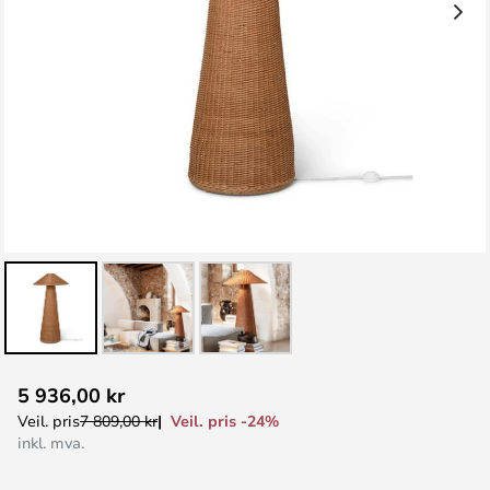
Gå
5 936,00 kr
til
Veil. pris -24%
Veil. pris
7 809,00 kr
begynnelsen
inkl. mva.
av
bildegalleri