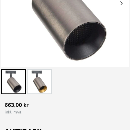
Gå
663,00 kr
til
inkl. mva.
begynnelsen
av
bildegalleri