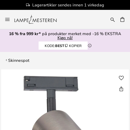
Lagerartikler sendes innen 1 virkedag
Hopp
til
innhold
16 % fra 999 kr*
på produkter merket med -16 % EKSTRA
Kjøp nå!
KODE:
BEST
KOPIER
Skinnespot
Gå
til
slutten
av
bildegalleri