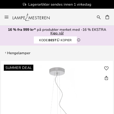
Lagerartikler sendes innen 1 virkedag
Hopp
til
innhold
16 % fra 999 kr*
på produkter merket med -16 % EKSTRA
Kjøp nå!
KODE:
BEST
KOPIER
Hengelamper
Gå
SUMMER DEAL
til
slutten
av
bildegalleri