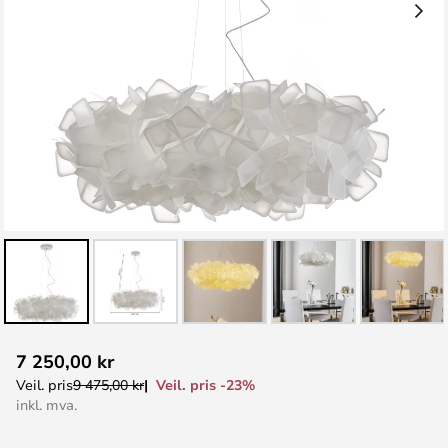
Gå
7 250,00 kr
til
Veil. pris -23%
Veil. pris
9 475,00 kr
begynnelsen
inkl. mva.
av
bildegalleri