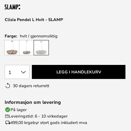
Clizia Pendel L Hvit - SLAMP
Farge:
hvit / gjennomsiktig
1
LEGG I HANDLEKURV
30 dagers returrett
Informasjon om levering
På lager
Leveringstid: 6 - 10 virkedager
499,00 kr
gebyr stort gods inkludert mva