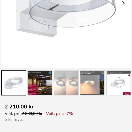
Gå
2 210,00 kr
til
Veil. pris -7%
Veil. pris
2 389,00 kr
begynnelsen
inkl. mva.
av
bildegalleri