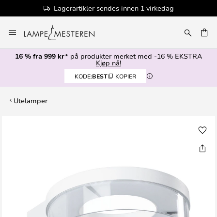
Lagerartikler sendes innen 1 virkedag
Hopp
til
innhold
16 % fra 999 kr*
på produkter merket med -16 % EKSTRA
Kjøp nå!
KODE:
BEST
KOPIER
Utelamper
Gå
til
slutten
av
bildegalleri