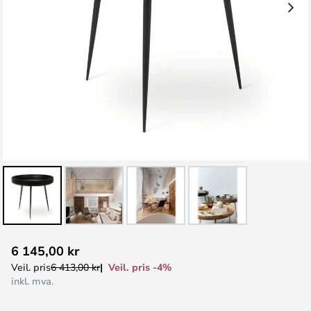
Gå
6 145,00 kr
til
Veil. pris -4%
Veil. pris
6 413,00 kr
begynnelsen
inkl. mva.
av
bildegalleri