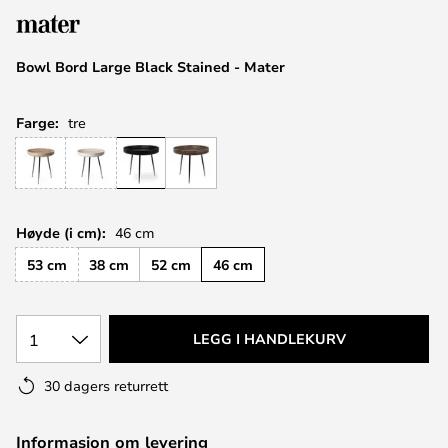
Bowl Bord Large Black Stained - Mater
Farge:
tre
Høyde (i cm):
46 cm
53 cm
38 cm
52 cm
46 cm
1
LEGG I HANDLEKURV
30 dagers returrett
Informasjon om levering