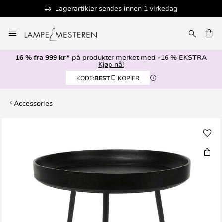
Lagerartikler sendes innen 1 virkedag
Hopp
til
innhold
16 % fra 999 kr*
på produkter merket med -16 % EKSTRA
Kjøp nå!
KODE:
BEST
KOPIER
Accessories
Gå
til
slutten
av
bildegalleri