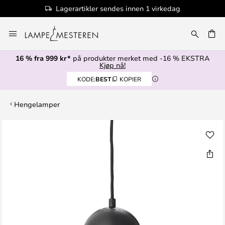
Lagerartikler sendes innen 1 virkedag
Hopp
til
innhold
16 % fra 999 kr*
på produkter merket med -16 % EKSTRA
Kjøp nå!
KODE:
BEST
KOPIER
Hengelamper
Gå
til
slutten
av
bildegalleri