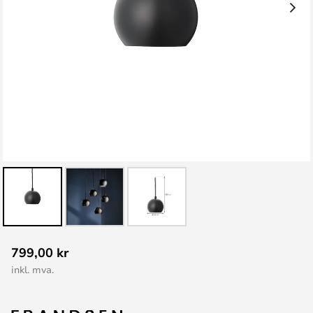
Gå
799,00 kr
til
inkl. mva.
begynnelsen
av
bildegalleri