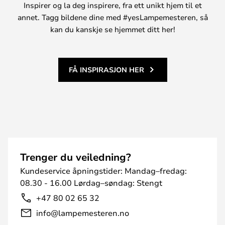
Inspirer og la deg inspirere, fra ett unikt hjem til et
annet. Tagg bildene dine med #yesLampemesteren, så
kan du kanskje se hjemmet ditt her!
FÅ INSPIRASJON HER
Trenger du veiledning?
Kundeservice åpningstider: Mandag–fredag:
08.30 - 16.00 Lørdag–søndag: Stengt
+47 80 02 65 32
info@lampemesteren.no