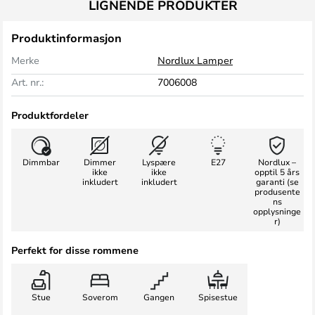
LIGNENDE PRODUKTER
Produktinformasjon
Merke
Nordlux Lamper
Art. nr.:
7006008
Produktfordeler
Dimmbar
Dimmer
Lyspære
E27
Nordlux –
ikke
ikke
opptil 5 års
inkludert
inkludert
garanti (se
produsente
ns
opplysninge
r)
Perfekt for disse rommene
Stue
Soverom
Gangen
Spisestue