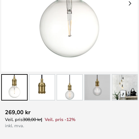
Gå
269,00 kr
til
Veil. pris -12%
Veil. pris
308,00 kr
begynnelsen
inkl. mva.
av
bildegalleri