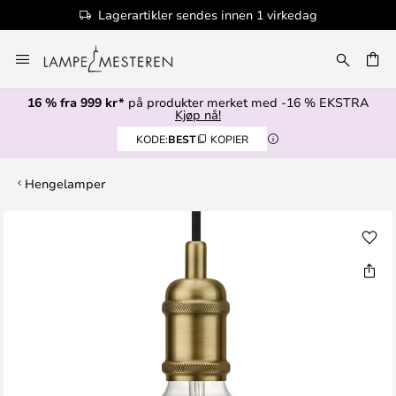
Lagerartikler sendes innen 1 virkedag
Hopp
til
innhold
16 % fra 999 kr*
på produkter merket med -16 % EKSTRA
Kjøp nå!
KODE:
BEST
KOPIER
Hengelamper
Gå
til
slutten
av
bildegalleri